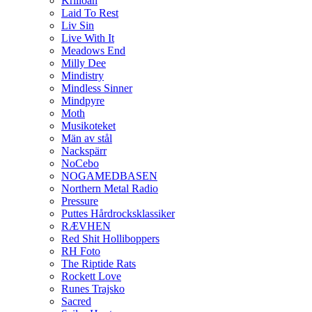
Krilloan
Laid To Rest
Liv Sin
Live With It
Meadows End
Milly Dee
Mindistry
Mindless Sinner
Mindpyre
Moth
Musikoteket
Män av stål
Nackspärr
NoCebo
NOGAMEDBASEN
Northern Metal Radio
Pressure
Puttes Hårdrocksklassiker
RÆVHEN
Red Shit Holliboppers
RH Foto
The Riptide Rats
Rockett Love
Runes Trajsko
Sacred