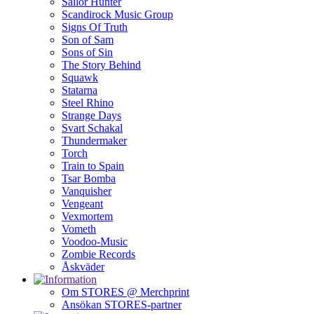
Sailor Hunter
Scandirock Music Group
Signs Of Truth
Son of Sam
Sons of Sin
The Story Behind
Squawk
Statarna
Steel Rhino
Strange Days
Svart Schakal
Thundermaker
Torch
Train to Spain
Tsar Bomba
Vanquisher
Vengeant
Vexmortem
Vometh
Voodoo-Music
Zombie Records
Åskväder
Om STORES @ Merchprint
Ansökan STORES-partner