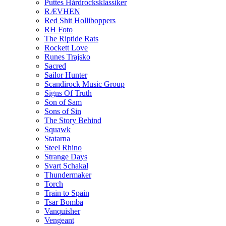
Puttes Hårdrocksklassiker
RÆVHEN
Red Shit Holliboppers
RH Foto
The Riptide Rats
Rockett Love
Runes Trajsko
Sacred
Sailor Hunter
Scandirock Music Group
Signs Of Truth
Son of Sam
Sons of Sin
The Story Behind
Squawk
Statarna
Steel Rhino
Strange Days
Svart Schakal
Thundermaker
Torch
Train to Spain
Tsar Bomba
Vanquisher
Vengeant