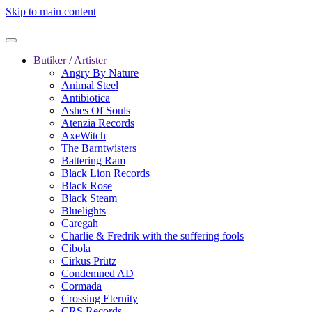
Skip to main content
Butiker / Artister
Angry By Nature
Animal Steel
Antibiotica
Ashes Of Souls
Atenzia Records
AxeWitch
The Barntwisters
Battering Ram
Black Lion Records
Black Rose
Black Steam
Bluelights
Caregah
Charlie & Fredrik with the suffering fools
Cibola
Cirkus Prütz
Condemned AD
Cormada
Crossing Eternity
CRS Records