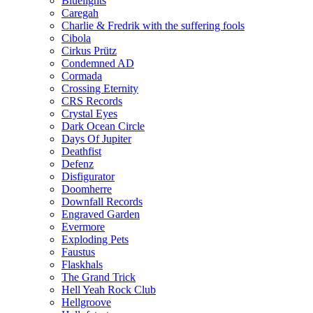
Bluelights
Caregah
Charlie & Fredrik with the suffering fools
Cibola
Cirkus Prütz
Condemned AD
Cormada
Crossing Eternity
CRS Records
Crystal Eyes
Dark Ocean Circle
Days Of Jupiter
Deathfist
Defenz
Disfigurator
Doomherre
Downfall Records
Engraved Garden
Evermore
Exploding Pets
Faustus
Flaskhals
The Grand Trick
Hell Yeah Rock Club
Hellgroove