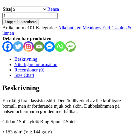
Size
Rensa
Meadows
End
Lägg till i varukorg
-
Artikelnr:
me101
Kategorier:
Alla butiker
,
Meadows End
,
T-shirts &
TGA
linnen
mängd
Dela den här produkten
Beskrivning
Ytterligare information
Recensioner (0)
Size Chart
Beskrivning
En riktigt bra klassisk t-shirt. Den är tillverkad av lite kraftigare
bomull, men är fortfarande mjuk och skön. Dubbelsömmen på
halsen och ärmarna gör den mer hållbar.
Gildan / Softstyle® Ring Spun T-Shirt
• 153 g/m² (Vit: 144 g/m²)