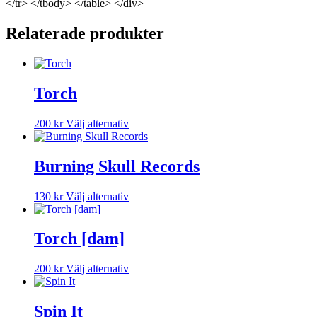
</tr> </tbody> </table> </div>
Relaterade produkter
Torch
Den
200
kr
Välj alternativ
här
produkten
har
Burning Skull Records
flera
varianter.
Den
130
kr
Välj alternativ
De
här
olika
produkten
alternativen
har
Torch [dam]
kan
flera
väljas
varianter.
på
Den
200
kr
Välj alternativ
De
produktsidan
här
olika
produkten
alternativen
har
Spin It
kan