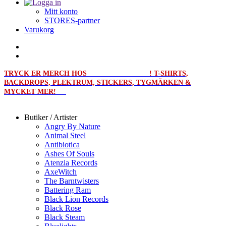
Mitt konto
STORES-partner
Varukorg
TRYCK ER MERCH HOS
MERCHPRINT.SE
! T-SHIRTS,
BACKDROPS, PLEKTRUM, STICKERS, TYGMÄRKEN &
MYCKET MER!
Butiker / Artister
Angry By Nature
Animal Steel
Antibiotica
Ashes Of Souls
Atenzia Records
AxeWitch
The Barntwisters
Battering Ram
Black Lion Records
Black Rose
Black Steam