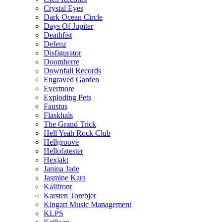
Crystal Eyes
Dark Ocean Circle
Days Of Jupiter
Deathfist
Defenz
Disfigurator
Doomherre
Downfall Records
Engraved Garden
Evermore
Exploding Pets
Faustus
Flaskhals
The Grand Trick
Hell Yeah Rock Club
Hellgroove
Hellofatester
Hexjakt
Janina Jade
Jasmine Kara
Kallfront
Karsten Torebjer
Kingart Music Management
KLPS