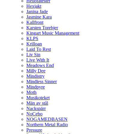
Hellofatester
Hexjakt
Janina Jade
Jasmine Kara
Kallfront
Karsten Torebjer
Kingart Music Management
KLPS
Krilloan
Laid To Rest
Liv Sin
Live With It
Meadows End
Milly Dee
Mindistry
Mindless Sinner
Mindpyre
Moth
Musikoteket
Män av stål
Nackspärr
NoCebo
NOGAMEDBASEN
Northern Metal Radio
Pressure