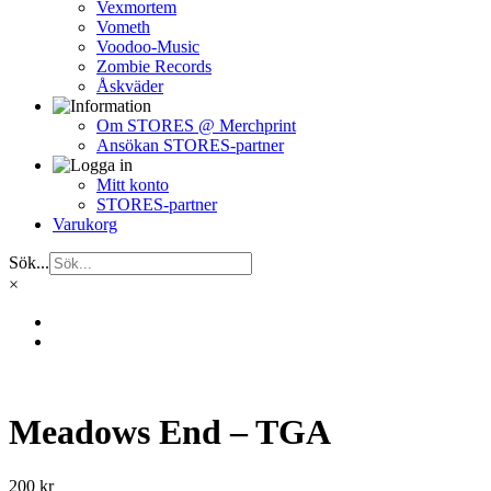
Vexmortem
Vometh
Voodoo-Music
Zombie Records
Åskväder
Om STORES @ Merchprint
Ansökan STORES-partner
Mitt konto
STORES-partner
Varukorg
Sök...
×
Meadows End – TGA
200
kr