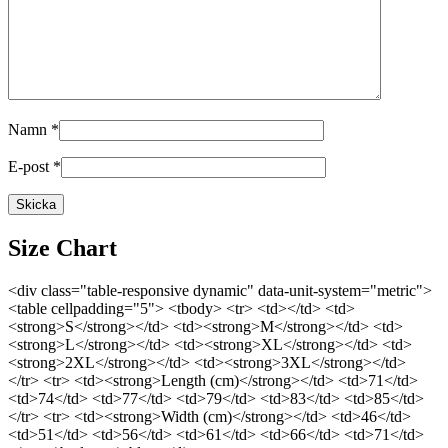
Namn
*
E-post
*
Size Chart
<div class="table-responsive dynamic" data-unit-system="metric">
<table cellpadding="5"> <tbody> <tr> <td></td> <td>
<strong>S</strong></td> <td><strong>M</strong></td> <td>
<strong>L</strong></td> <td><strong>XL</strong></td> <td>
<strong>2XL</strong></td> <td><strong>3XL</strong></td>
</tr> <tr> <td><strong>Length (cm)</strong></td> <td>71</td>
<td>74</td> <td>77</td> <td>79</td> <td>83</td> <td>85</td>
</tr> <tr> <td><strong>Width (cm)</strong></td> <td>46</td>
<td>51</td> <td>56</td> <td>61</td> <td>66</td> <td>71</td>