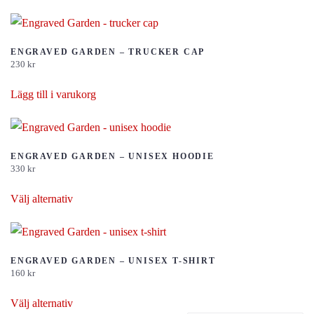
produkten
har
flera
ENGRAVED GARDEN – TRUCKER CAP
230
kr
varianter.
De
Lägg till i varukorg
olika
alternativen
kan
ENGRAVED GARDEN – UNISEX HOODIE
väljas
330
kr
på
Den
Välj alternativ
produktsidan
här
produkten
har
flera
ENGRAVED GARDEN – UNISEX T-SHIRT
160
kr
varianter.
Den
De
Välj alternativ
här