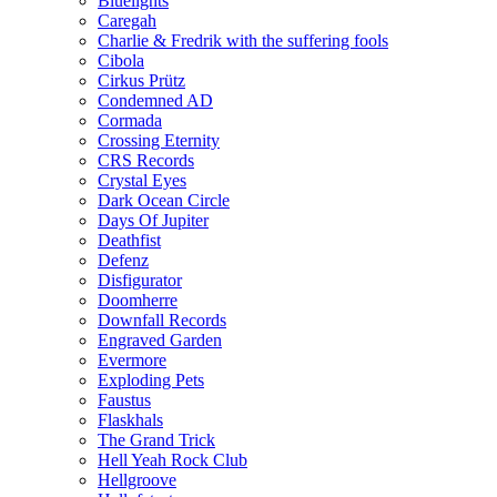
Bluelights
Caregah
Charlie & Fredrik with the suffering fools
Cibola
Cirkus Prütz
Condemned AD
Cormada
Crossing Eternity
CRS Records
Crystal Eyes
Dark Ocean Circle
Days Of Jupiter
Deathfist
Defenz
Disfigurator
Doomherre
Downfall Records
Engraved Garden
Evermore
Exploding Pets
Faustus
Flaskhals
The Grand Trick
Hell Yeah Rock Club
Hellgroove