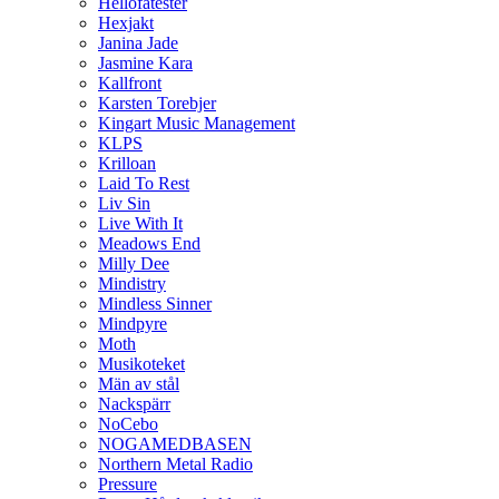
Hellofatester
Hexjakt
Janina Jade
Jasmine Kara
Kallfront
Karsten Torebjer
Kingart Music Management
KLPS
Krilloan
Laid To Rest
Liv Sin
Live With It
Meadows End
Milly Dee
Mindistry
Mindless Sinner
Mindpyre
Moth
Musikoteket
Män av stål
Nackspärr
NoCebo
NOGAMEDBASEN
Northern Metal Radio
Pressure