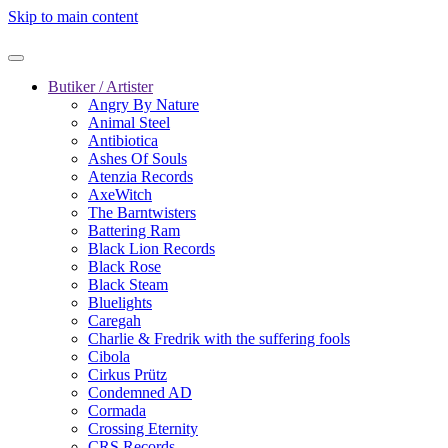
Skip to main content
Butiker / Artister
Angry By Nature
Animal Steel
Antibiotica
Ashes Of Souls
Atenzia Records
AxeWitch
The Barntwisters
Battering Ram
Black Lion Records
Black Rose
Black Steam
Bluelights
Caregah
Charlie & Fredrik with the suffering fools
Cibola
Cirkus Prütz
Condemned AD
Cormada
Crossing Eternity
CRS Records