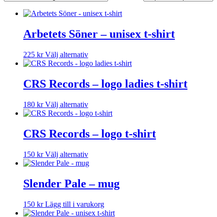
Arbetets Söner – unisex t-shirt
Den
225
kr
Välj alternativ
här
produkten
har
CRS Records – logo ladies t-shirt
flera
varianter.
Den
180
kr
Välj alternativ
De
här
olika
produkten
alternativen
har
CRS Records – logo t-shirt
kan
flera
väljas
varianter.
på
Den
150
kr
Välj alternativ
De
produktsidan
här
olika
produkten
alternativen
har
Slender Pale – mug
kan
flera
väljas
varianter.
på
150
kr
Lägg till i varukorg
De
produktsidan
olika