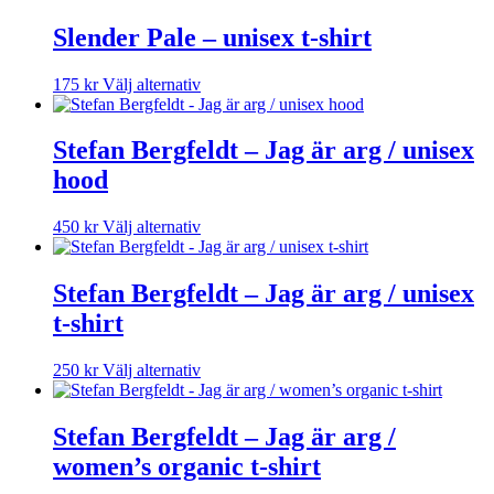
alternativen
Slender Pale – unisex t-shirt
kan
väljas
på
Den
175
kr
Välj alternativ
produktsidan
här
produkten
har
Stefan Bergfeldt – Jag är arg / unisex
flera
hood
varianter.
De
olika
Den
450
kr
Välj alternativ
alternativen
här
kan
produkten
väljas
har
Stefan Bergfeldt – Jag är arg / unisex
på
flera
t-shirt
produktsidan
varianter.
De
olika
Den
250
kr
Välj alternativ
alternativen
här
kan
produkten
väljas
har
Stefan Bergfeldt – Jag är arg /
på
flera
women’s organic t-shirt
produktsidan
varianter.
De