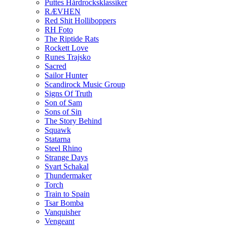
Puttes Hårdrocksklassiker
RÆVHEN
Red Shit Holliboppers
RH Foto
The Riptide Rats
Rockett Love
Runes Trajsko
Sacred
Sailor Hunter
Scandirock Music Group
Signs Of Truth
Son of Sam
Sons of Sin
The Story Behind
Squawk
Statarna
Steel Rhino
Strange Days
Svart Schakal
Thundermaker
Torch
Train to Spain
Tsar Bomba
Vanquisher
Vengeant