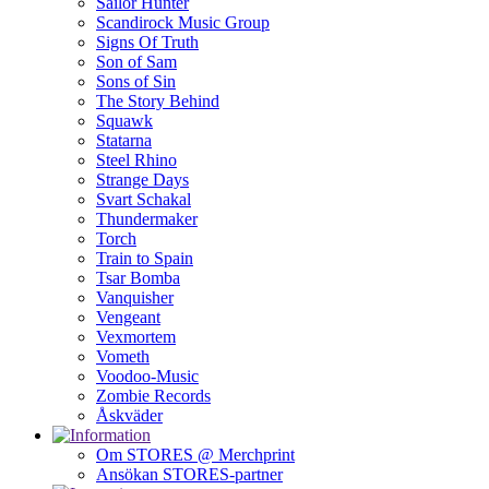
Sailor Hunter
Scandirock Music Group
Signs Of Truth
Son of Sam
Sons of Sin
The Story Behind
Squawk
Statarna
Steel Rhino
Strange Days
Svart Schakal
Thundermaker
Torch
Train to Spain
Tsar Bomba
Vanquisher
Vengeant
Vexmortem
Vometh
Voodoo-Music
Zombie Records
Åskväder
Om STORES @ Merchprint
Ansökan STORES-partner