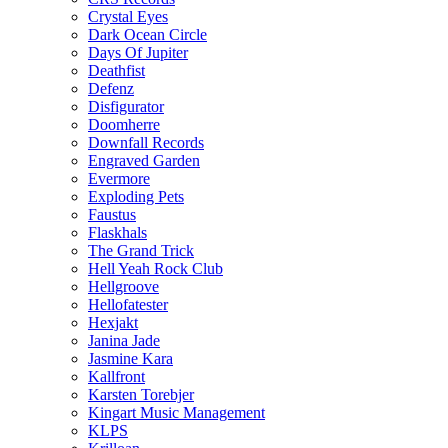
Crystal Eyes
Dark Ocean Circle
Days Of Jupiter
Deathfist
Defenz
Disfigurator
Doomherre
Downfall Records
Engraved Garden
Evermore
Exploding Pets
Faustus
Flaskhals
The Grand Trick
Hell Yeah Rock Club
Hellgroove
Hellofatester
Hexjakt
Janina Jade
Jasmine Kara
Kallfront
Karsten Torebjer
Kingart Music Management
KLPS