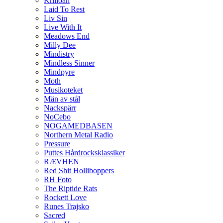
Krilloan
Laid To Rest
Liv Sin
Live With It
Meadows End
Milly Dee
Mindistry
Mindless Sinner
Mindpyre
Moth
Musikoteket
Män av stål
Nackspärr
NoCebo
NOGAMEDBASEN
Northern Metal Radio
Pressure
Puttes Hårdrocksklassiker
RÆVHEN
Red Shit Holliboppers
RH Foto
The Riptide Rats
Rockett Love
Runes Trajsko
Sacred