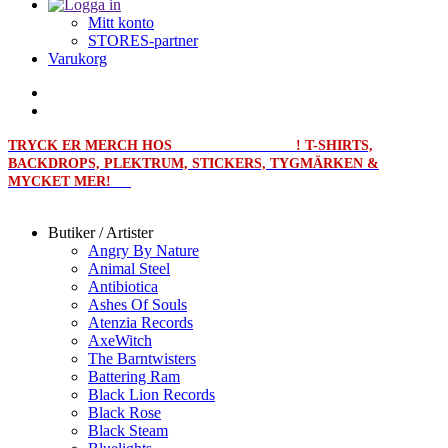
Mitt konto
STORES-partner
Varukorg
TRYCK ER MERCH HOS
MERCHPRINT.SE
! T-SHIRTS,
BACKDROPS, PLEKTRUM, STICKERS, TYGMÄRKEN &
MYCKET MER!
Butiker / Artister
Angry By Nature
Animal Steel
Antibiotica
Ashes Of Souls
Atenzia Records
AxeWitch
The Barntwisters
Battering Ram
Black Lion Records
Black Rose
Black Steam