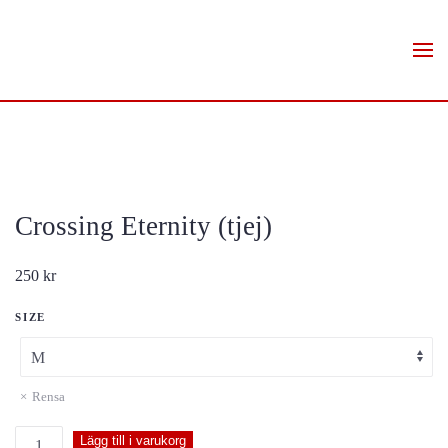
Skip to main content
Crossing Eternity (tjej)
250
kr
SIZE
Rensa
Crossing
Lägg till i varukorg