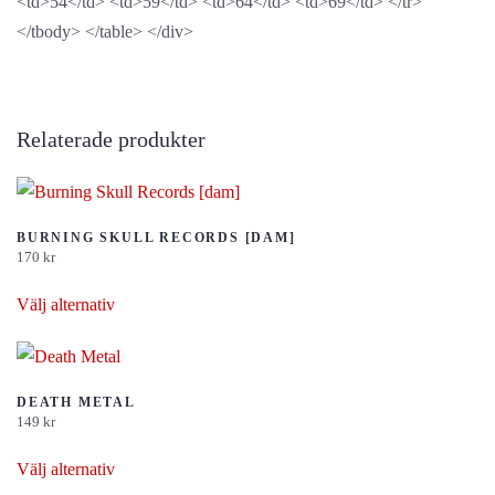
<td>54</td> <td>59</td> <td>64</td> <td>69</td> </tr>
</tbody> </table> </div>
Relaterade produkter
BURNING SKULL RECORDS [DAM]
170
kr
Den
Välj alternativ
här
produkten
har
flera
DEATH METAL
149
kr
varianter.
Den
De
Välj alternativ
här
olika