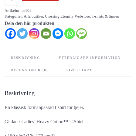
Eternity
Artikelnr:
ce102
(tjej)
Kategorier:
Alla butiker
,
Crossing Eternity Webstore
,
T-shirts & linnen
mängd
Dela den här produkten
BESKRIVNING
YTTERLIGARE INFORMATION
RECENSIONER (0)
SIZE CHART
Beskrivning
En klassisk formanpassad t-shirt för tjejer.
Gildan / Ladies’ Heavy Cotton™ T-Shirt
• 180 g/m² (Vit: 170 g/m²)