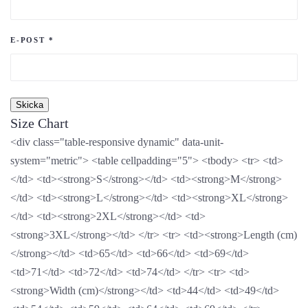
E-POST
*
Size Chart
<div class="table-responsive dynamic" data-unit-
system="metric"> <table cellpadding="5"> <tbody> <tr> <td>
</td> <td><strong>S</strong></td> <td><strong>M</strong>
</td> <td><strong>L</strong></td> <td><strong>XL</strong>
</td> <td><strong>2XL</strong></td> <td>
<strong>3XL</strong></td> </tr> <tr> <td><strong>Length (cm)
</strong></td> <td>65</td> <td>66</td> <td>69</td>
<td>71</td> <td>72</td> <td>74</td> </tr> <tr> <td>
<strong>Width (cm)</strong></td> <td>44</td> <td>49</td>