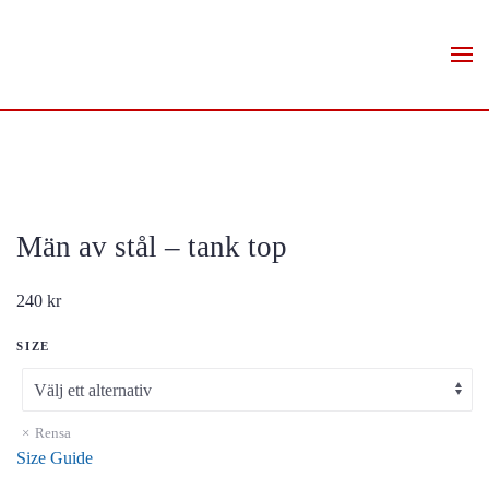
Skip to main content
Män av stål – tank top
240
kr
SIZE
Rensa
Size Guide