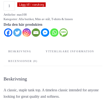
Män
Lägg till i varukorg
av
Artikelnr:
mas108
stål
Kategorier:
Alla butiker
,
Män av stål
,
T-shirts & linnen
-
Dela den här produkten
tank
top
mängd
BESKRIVNING
YTTERLIGARE INFORMATION
RECENSIONER (0)
Beskrivning
A classic, staple tank top. A timeless classic intended for anyone
looking for great quality and softness.