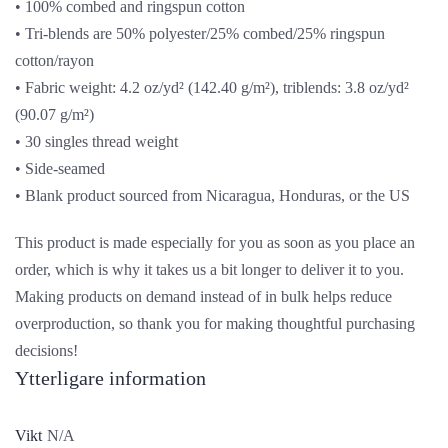
• 100% combed and ringspun cotton
• Tri-blends are 50% polyester/25% combed/25% ringspun
cotton/rayon
• Fabric weight: 4.2 oz/yd² (142.40 g/m²), triblends: 3.8 oz/yd²
(90.07 g/m²)
• 30 singles thread weight
• Side-seamed
• Blank product sourced from Nicaragua, Honduras, or the US
This product is made especially for you as soon as you place an
order, which is why it takes us a bit longer to deliver it to you.
Making products on demand instead of in bulk helps reduce
overproduction, so thank you for making thoughtful purchasing
decisions!
Ytterligare information
Vikt
N/A