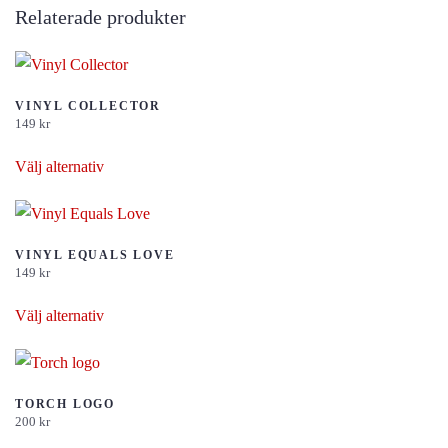
Relaterade produkter
VINYL COLLECTOR
149
kr
Den
Välj alternativ
här
produkten
har
flera
VINYL EQUALS LOVE
149
kr
varianter.
Den
De
Välj alternativ
här
olika
produkten
alternativen
har
kan
flera
TORCH LOGO
väljas
200
kr
varianter.
på
Den