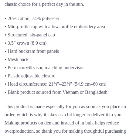
classic choice for a perfect day in the sun.
• 26% cotton, 74% polyester
• Mid-profile cap with a low-profile embroidery area
• Structured, six-panel cap
• 3.5″ crown (8.9 cm)
• Hard buckram front panels
• Mesh back
• Permacurv® visor, matching undervisor
• Plastic adjustable closure
• Head circumference: 21⅝″–23⅝″ (54.9 cm–60 cm)
• Blank product sourced from Vietnam or Bangladesh
This product is made especially for you as soon as you place an
order, which is why it takes us a bit longer to deliver it to you.
Making products on demand instead of in bulk helps reduce
overproduction, so thank you for making thoughtful purchasing