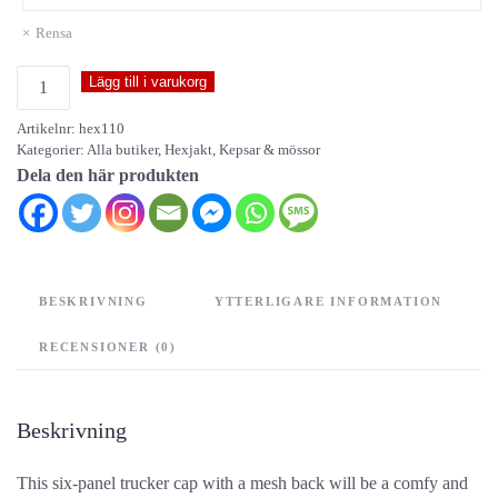
Rensa
Hexjakt
Lägg till i varukorg
-
Artikelnr:
hex110
Trucker
Kategorier:
Alla butiker
,
Hexjakt
,
Kepsar & mössor
Cap
Dela den här produkten
mängd
BESKRIVNING
YTTERLIGARE INFORMATION
RECENSIONER (0)
Beskrivning
This six-panel trucker cap with a mesh back will be a comfy and