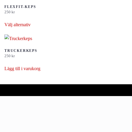
FLEXFIT-KEPS
250
kr
Den
Välj alternativ
här
produkten
har
flera
TRUCKERKEPS
250
kr
varianter.
De
Lägg till i varukorg
olika
alternativen
kan
väljas
på
produktsidan