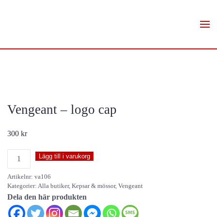
Skip to main content
Vengeant – logo cap
300
kr
Vengeant
Lägg till i varukorg
-
Artikelnr:
va106
logo
Kategorier:
Alla butiker
,
Kepsar & mössor
,
Vengeant
cap
Dela den här produkten
mängd