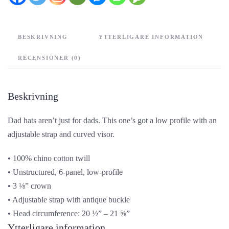
BESKRIVNING
YTTERLIGARE INFORMATION
RECENSIONER (0)
Beskrivning
Dad hats aren’t just for dads. This one’s got a low profile with an
adjustable strap and curved visor.
• 100% chino cotton twill
• Unstructured, 6-panel, low-profile
• 3 ⅛” crown
• Adjustable strap with antique buckle
• Head circumference: 20 ½” – 21 ⅝”
Ytterligare information