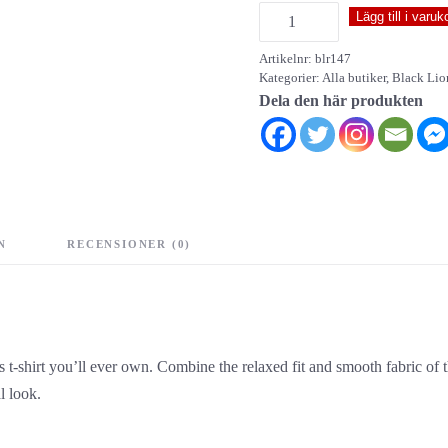
Behölder
Lägg till i varuk
-
Artikelnr:
blr147
women's
Kategorier:
Alla butiker
,
Black Lio
t-
Dela den här produkten
shirt
mängd
N
RECENSIONER (0)
-shirt you’ll ever own. Combine the relaxed fit and smooth fabric of thi
l look.