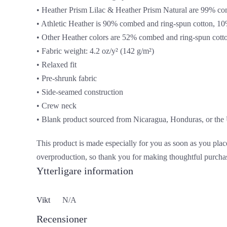
• Heather Prism Lilac & Heather Prism Natural are 99% co
• Athletic Heather is 90% combed and ring-spun cotton, 10
• Other Heather colors are 52% combed and ring-spun cott
• Fabric weight: 4.2 oz/y² (142 g/m²)
• Relaxed fit
• Pre-shrunk fabric
• Side-seamed construction
• Crew neck
• Blank product sourced from Nicaragua, Honduras, or the
This product is made especially for you as soon as you place
overproduction, so thank you for making thoughtful purcha
Ytterligare information
Vikt
N/A
Recensioner