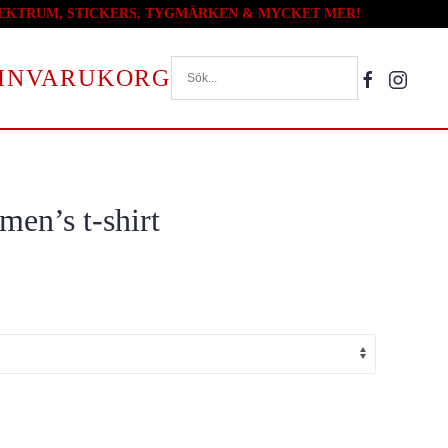
PLEKTRUM, STICKERS, TYGMÄRKEN & MYCKET MER!
VARUKORG
en’s t-shirt