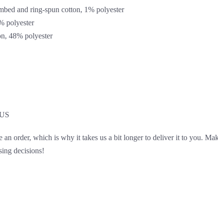
mbed and ring-spun cotton, 1% polyester
% polyester
on, 48% polyester
 US
 an order, which is why it takes us a bit longer to deliver it to you. 
sing decisions!