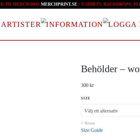
CK ER MERCH HOS
MERCHPRINT.SE
! T-SHIRTS, BACKDROPS, 
 ARTISTER
Behölder – wom
300
kr
SIZE
Rensa
Size Guide