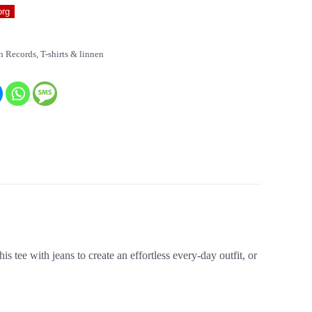
org
n Records
,
T-shirts & linnen
s tee with jeans to create an effortless every-day outfit, or