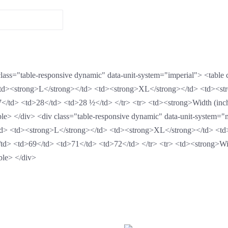
 class="table-responsive dynamic" data-unit-system="imperial"> <tabl
td><strong>L</strong></td> <td><strong>XL</strong></td> <td><str
7</td> <td>28</td> <td>28 ½</td> </tr> <tr> <td><strong>Width (in
le> </div> <div class="table-responsive dynamic" data-unit-system="
d> <td><strong>L</strong></td> <td><strong>XL</strong></td> <td>
td> <td>69</td> <td>71</td> <td>72</td> </tr> <tr> <td><strong>Wi
ble> </div>