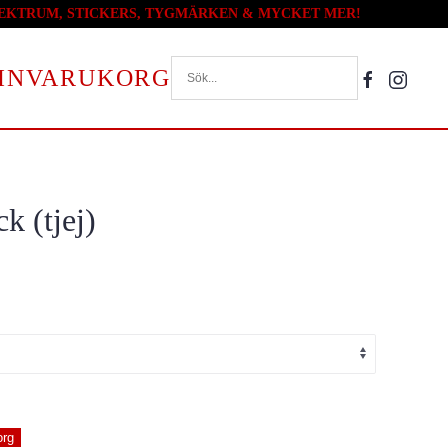
PLEKTRUM, STICKERS, TYGMÄRKEN & MYCKET MER!
VARUKORG
k (tjej)
org