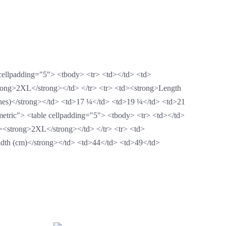
e cellpadding="5"> <tbody> <tr> <td></td> <td>
ong>2XL</strong></td> </tr> <tr> <td><strong>Length
ches)</strong></td> <td>17 ¼</td> <td>19 ¼</td> <td>21
metric"> <table cellpadding="5"> <tbody> <tr> <td></td>
<strong>2XL</strong></td> </tr> <tr> <td>
dth (cm)</strong></td> <td>44</td> <td>49</td>