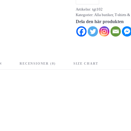
Grand
Artikelnr:
tgt102
Trick
Kategorier:
Alla butiker
,
T-shirts &
(tjej)
Dela den här produkten
mängd
N
RECENSIONER (0)
SIZE CHART