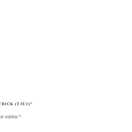
RICK (TJEJ)”
t är märkta
*