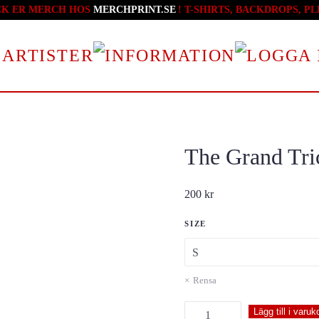
CK ER MERCH HOS
MERCHPRINT.SE
! T-SHIRTS, BACKDROPS, 
 ARTISTER
The Grand Tric
200
kr
SIZE
Rensa
The
Lägg till i varuk