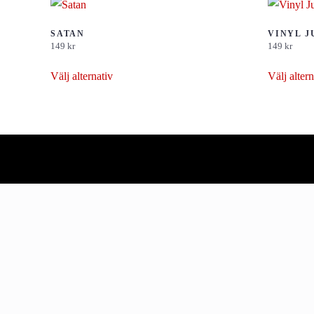
SATAN
VINYL J
149
kr
149
kr
Den
Välj alternativ
Välj altern
här
produkten
har
flera
varianter.
De
olika
alternativen
kan
väljas
på
produktsidan