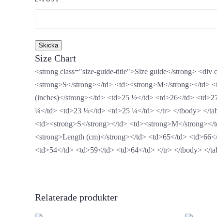
Size Chart
<strong class="size-guide-title">Size guide</strong> <div
<strong>S</strong></td> <td><strong>M</strong></td> <
(inches)</strong></td> <td>25 ½</td> <td>26</td> <td>2
¼</td> <td>23 ¼</td> <td>25 ¼</td> </tr> </tbody> </tab
<td><strong>S</strong></td> <td><strong>M</strong></t
<strong>Length (cm)</strong></td> <td>65</td> <td>66</
<td>54</td> <td>59</td> <td>64</td> </tr> </tbody> </ta
Relaterade produkter