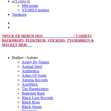
Mitt konto
STORES-partner
Varukorg
TRYCK ER MERCH HOS
MERCHPRINT.SE
! T-SHIRTS,
BACKDROPS, PLEKTRUM, STICKERS, TYGMÄRKEN &
MYCKET MER!
Butiker / Artister
Angry By Nature
Animal Steel
Antibiotica
Ashes Of Souls
Atenzia Records
AxeWitch
The Barntwisters
Battering Ram
Black Lion Records
Black Rose
Black Steam