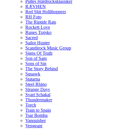
Puttes Hårdrocksklassiker
RÆVHEN
Red Shit Holliboppers
RH Foto
The Riptide Rats
Rockett Love
Runes Trajsko
Sacred
Sailor Hunter
Scandirock Music Group
Signs Of Truth
Son of Sam
Sons of Sin
The Story Behind
Squawk
Statarna
Steel Rhino
Strange Days
Svart Schakal
Thundermaker
Torch
Train to Spain
Tsar Bomba
Vanquisher
Vengeant