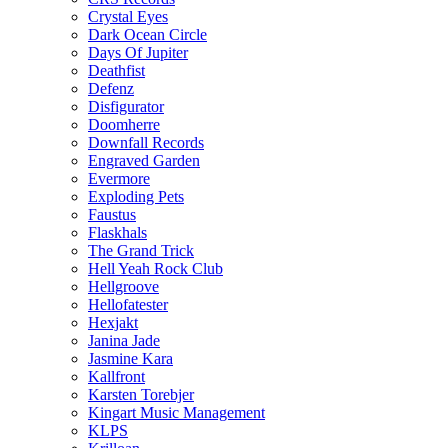
Crystal Eyes
Dark Ocean Circle
Days Of Jupiter
Deathfist
Defenz
Disfigurator
Doomherre
Downfall Records
Engraved Garden
Evermore
Exploding Pets
Faustus
Flaskhals
The Grand Trick
Hell Yeah Rock Club
Hellgroove
Hellofatester
Hexjakt
Janina Jade
Jasmine Kara
Kallfront
Karsten Torebjer
Kingart Music Management
KLPS