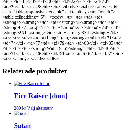
</td> <td>18</td> <td>20</td> <td>22</td> <td>24</td>
<td>26</td> <td>28</td> </tr> </tbody> </table> </div> <div
class="table-responsive dynamic" data-unit-system="metric">
<table cellpadding="5"> <tbody> <tr> <td></td> <td>
<strong>S</strong></td> <td><strong>M</strong></td> <td>
<strong>L</strong></td> <td><strong>XL</strong></td> <td>
<strong>2XL</strong></td> <td><strong>3XL</strong></td>
</tr> <tr> <td><strong>Length (cm)</strong></td> <td>71</td>
<td>74</td> <td>77</td> <td>79</td> <td>83</td> <td>85</td>
</tr> <tr> <td><strong>Width (cm)</strong></td> <td>46</td>
<td>51</td> <td>56</td> <td>61</td> <td>66</td> <td>71</td>
</tr> </tbody> </table> </div>
Relaterade produkter
Fire Raiser [dam]
Den
200
kr
Välj alternativ
här
produkten
har
Satan
flera