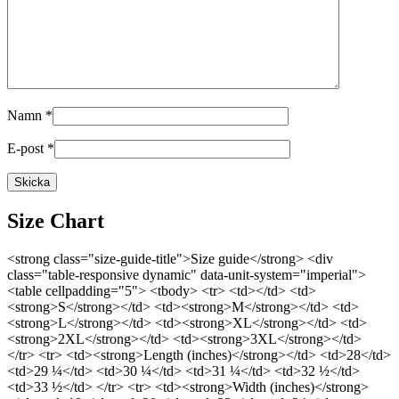
Namn
*
E-post
*
Size Chart
<strong class="size-guide-title">Size guide</strong> <div
class="table-responsive dynamic" data-unit-system="imperial">
<table cellpadding="5"> <tbody> <tr> <td></td> <td>
<strong>S</strong></td> <td><strong>M</strong></td> <td>
<strong>L</strong></td> <td><strong>XL</strong></td> <td>
<strong>2XL</strong></td> <td><strong>3XL</strong></td>
</tr> <tr> <td><strong>Length (inches)</strong></td> <td>28</td>
<td>29 ¼</td> <td>30 ¼</td> <td>31 ¼</td> <td>32 ½</td>
<td>33 ½</td> </tr> <tr> <td><strong>Width (inches)</strong>