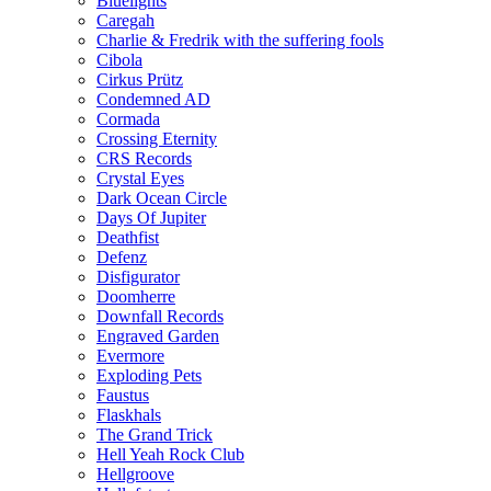
Bluelights
Caregah
Charlie & Fredrik with the suffering fools
Cibola
Cirkus Prütz
Condemned AD
Cormada
Crossing Eternity
CRS Records
Crystal Eyes
Dark Ocean Circle
Days Of Jupiter
Deathfist
Defenz
Disfigurator
Doomherre
Downfall Records
Engraved Garden
Evermore
Exploding Pets
Faustus
Flaskhals
The Grand Trick
Hell Yeah Rock Club
Hellgroove