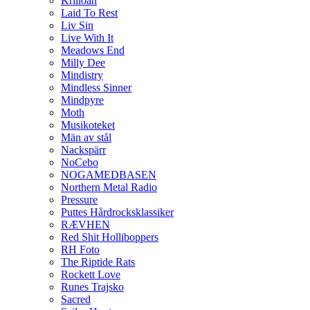
Krilloan
Laid To Rest
Liv Sin
Live With It
Meadows End
Milly Dee
Mindistry
Mindless Sinner
Mindpyre
Moth
Musikoteket
Män av stål
Nackspärr
NoCebo
NOGAMEDBASEN
Northern Metal Radio
Pressure
Puttes Hårdrocksklassiker
RÆVHEN
Red Shit Holliboppers
RH Foto
The Riptide Rats
Rockett Love
Runes Trajsko
Sacred