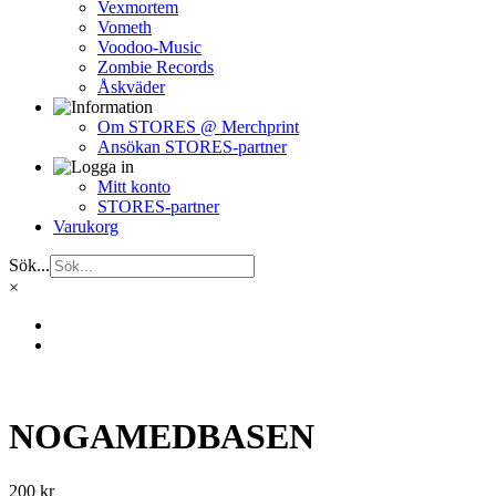
Vexmortem
Vometh
Voodoo-Music
Zombie Records
Åskväder
Om STORES @ Merchprint
Ansökan STORES-partner
Mitt konto
STORES-partner
Varukorg
Sök...
×
NOGAMEDBASEN
200
kr