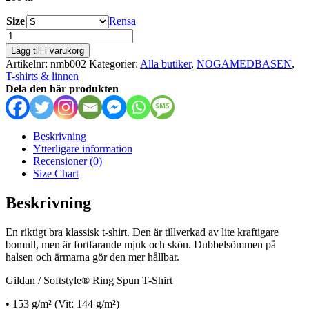
Size
Rensa
NOGAMEDBASEN
mängd
Lägg till i varukorg
Artikelnr:
nmb002
Kategorier:
Alla butiker
,
NOGAMEDBASEN
,
T-shirts & linnen
Dela den här produkten
Beskrivning
Ytterligare information
Recensioner (0)
Size Chart
Beskrivning
En riktigt bra klassisk t-shirt. Den är tillverkad av lite kraftigare
bomull, men är fortfarande mjuk och skön. Dubbelsömmen på
halsen och ärmarna gör den mer hållbar.
Gildan / Softstyle® Ring Spun T-Shirt
• 153 g/m² (Vit: 144 g/m²)