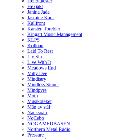
Hellofatester
Hexjakt
Janina Jade
Jasmine Kara
Kallfront
Karsten Torebjer
Kingart Music Management
KLPS
Krilloan
Laid To Rest
Liv Sin
Live With It
Meadows End
Milly Dee
Mindistry
Mindless Sinner
Mindpyre
Moth
Musikoteket
Män av stål
Nackspärr
NoCebo
NOGAMEDBASEN
Northern Metal Radio
Pressure