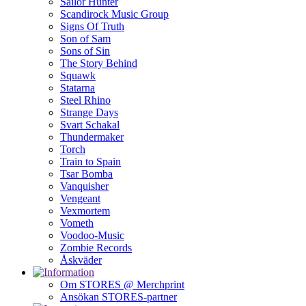
Sailor Hunter
Scandirock Music Group
Signs Of Truth
Son of Sam
Sons of Sin
The Story Behind
Squawk
Statarna
Steel Rhino
Strange Days
Svart Schakal
Thundermaker
Torch
Train to Spain
Tsar Bomba
Vanquisher
Vengeant
Vexmortem
Vometh
Voodoo-Music
Zombie Records
Åskväder
Om STORES @ Merchprint
Ansökan STORES-partner