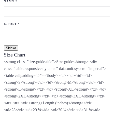
NAMN
*
E-POST
*
Size Chart
<strong class="size-guide-title">Size guide</strong> <div
class="table-responsive dynamic" data-unit-system="imperial">
<table cellpadding="5"> <tbody> <tr> <td></td> <td>
<strong>S</strong></td> <td><strong>M</strong></td> <td>
<strong>L</strong></td> <td><strong>XL</strong></td> <td>
<strong>2XL</strong></td> <td><strong>3XL</strong></td>
</tr> <tr> <td><strong>Length (inches)</strong></td>
<td>28</td> <td>29 ¼</td> <td>30 ¼</td> <td>31 ¼</td>