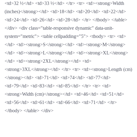
<td>32 ½</td> <td>33 ½</td> </tr> <tr> <td><strong>Width
(inches)</strong></td> <td>18</td> <td>20</td> <td>22</td>
<td>24</td> <td>26</td> <td>28</td> </tr> </tbody> </table>
</div> <div class="table-responsive dynamic" data-unit-
system="metric"> <table cellpadding="5"> <tbody> <tr> <td>
</td> <td><strong>S</strong></td> <td><strong>M</strong>
</td> <td><strong>L</strong></td> <td><strong>XL</strong>
</td> <td><strong>2XL</strong></td> <td>
<strong>3XL</strong></td> </tr> <tr> <td><strong>Length (cm)
</strong></td> <td>71</td> <td>74</td> <td>77</td>
<td>79</td> <td>83</td> <td>85</td> </tr> <tr> <td>
<strong>Width (cm)</strong></td> <td>46</td> <td>51</td>
<td>56</td> <td>61</td> <td>66</td> <td>71</td> </tr>
</tbody> </table> </div>