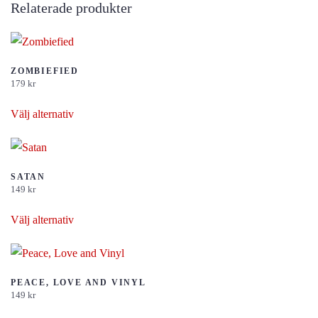
Relaterade produkter
ZOMBIEFIED
179
kr
Den
Välj alternativ
här
produkten
har
flera
SATAN
149
kr
varianter.
Den
De
Välj alternativ
här
olika
produkten
alternativen
har
kan
flera
PEACE, LOVE AND VINYL
väljas
149
kr
varianter.
på
Den