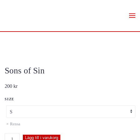
Skip to main content
Sons of Sin
200
kr
SIZE
Rensa
Sons
Lägg till i varukorg