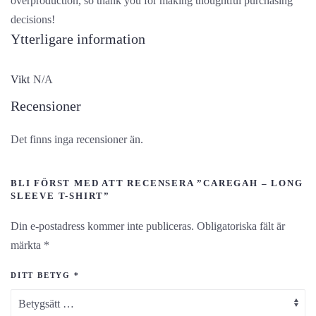
overproduction, so thank you for making thoughtful purchasing
decisions!
Ytterligare information
Vikt
N/A
Recensioner
Det finns inga recensioner än.
BLI FÖRST MED ATT RECENSERA ”CAREGAH – LONG
SLEEVE T-SHIRT”
Din e-postadress kommer inte publiceras.
Obligatoriska fält är
märkta
*
DITT BETYG
*