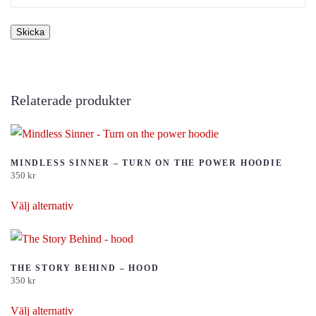
Relaterade produkter
MINDLESS SINNER – TURN ON THE POWER HOODIE
350
kr
Den
Välj alternativ
här
produkten
har
flera
THE STORY BEHIND – HOOD
350
kr
varianter.
Den
De
Välj alternativ
här