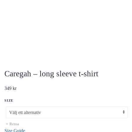
Caregah – long sleeve t-shirt
349
kr
SIZE
Rensa
Size Guide