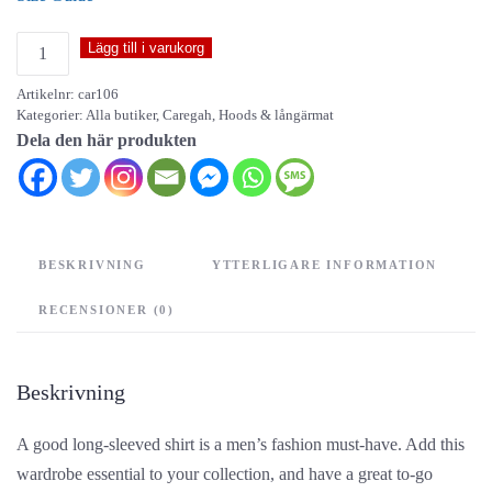
Caregah
Lägg till i varukorg
-
Artikelnr:
car106
long
Kategorier:
Alla butiker
,
Caregah
,
Hoods & långärmat
sleeve
Dela den här produkten
t-
shirt
mängd
BESKRIVNING
YTTERLIGARE INFORMATION
RECENSIONER (0)
Beskrivning
A good long-sleeved shirt is a men’s fashion must-have. Add this
wardrobe essential to your collection, and have a great to-go