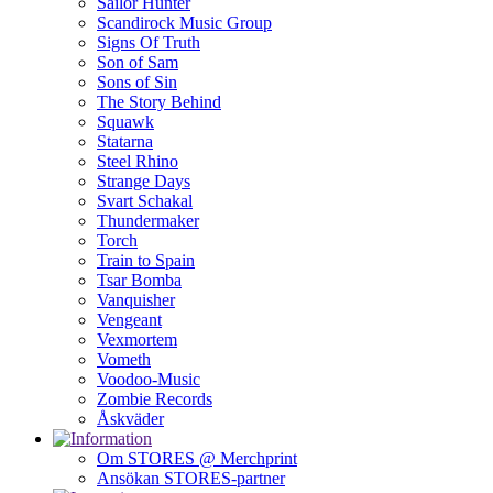
Sailor Hunter
Scandirock Music Group
Signs Of Truth
Son of Sam
Sons of Sin
The Story Behind
Squawk
Statarna
Steel Rhino
Strange Days
Svart Schakal
Thundermaker
Torch
Train to Spain
Tsar Bomba
Vanquisher
Vengeant
Vexmortem
Vometh
Voodoo-Music
Zombie Records
Åskväder
Om STORES @ Merchprint
Ansökan STORES-partner