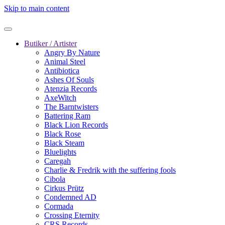
Skip to main content
Butiker / Artister
Angry By Nature
Animal Steel
Antibiotica
Ashes Of Souls
Atenzia Records
AxeWitch
The Barntwisters
Battering Ram
Black Lion Records
Black Rose
Black Steam
Bluelights
Caregah
Charlie & Fredrik with the suffering fools
Cibola
Cirkus Prütz
Condemned AD
Cormada
Crossing Eternity
CRS Records