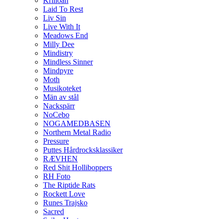
Krilloan
Laid To Rest
Liv Sin
Live With It
Meadows End
Milly Dee
Mindistry
Mindless Sinner
Mindpyre
Moth
Musikoteket
Män av stål
Nackspärr
NoCebo
NOGAMEDBASEN
Northern Metal Radio
Pressure
Puttes Hårdrocksklassiker
RÆVHEN
Red Shit Holliboppers
RH Foto
The Riptide Rats
Rockett Love
Runes Trajsko
Sacred