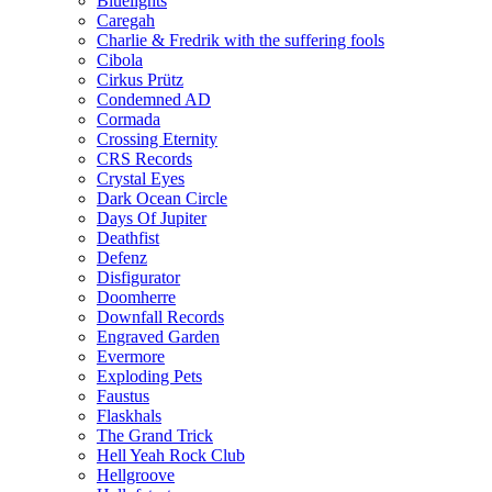
Bluelights
Caregah
Charlie & Fredrik with the suffering fools
Cibola
Cirkus Prütz
Condemned AD
Cormada
Crossing Eternity
CRS Records
Crystal Eyes
Dark Ocean Circle
Days Of Jupiter
Deathfist
Defenz
Disfigurator
Doomherre
Downfall Records
Engraved Garden
Evermore
Exploding Pets
Faustus
Flaskhals
The Grand Trick
Hell Yeah Rock Club
Hellgroove