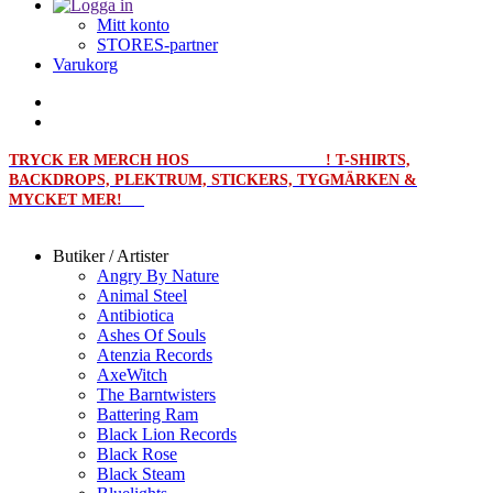
Mitt konto
STORES-partner
Varukorg
TRYCK ER MERCH HOS
MERCHPRINT.SE
! T-SHIRTS,
BACKDROPS, PLEKTRUM, STICKERS, TYGMÄRKEN &
MYCKET MER!
Butiker / Artister
Angry By Nature
Animal Steel
Antibiotica
Ashes Of Souls
Atenzia Records
AxeWitch
The Barntwisters
Battering Ram
Black Lion Records
Black Rose
Black Steam