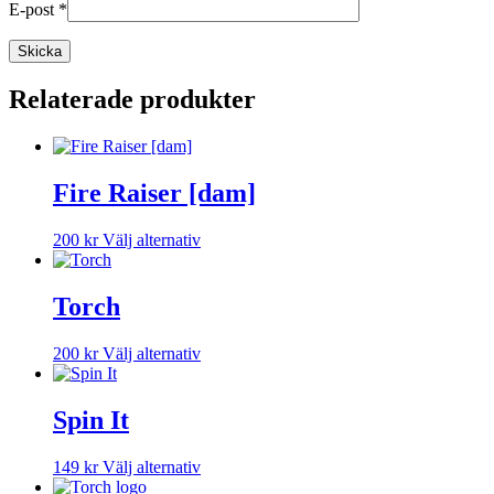
E-post
*
Relaterade produkter
Fire Raiser [dam]
Den
200
kr
Välj alternativ
här
produkten
har
Torch
flera
varianter.
Den
200
kr
Välj alternativ
De
här
olika
produkten
alternativen
har
Spin It
kan
flera
väljas
varianter.
på
Den
149
kr
Välj alternativ
De
produktsidan
här
olika