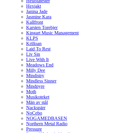
Hellofatester
Hexjakt
Janina Jade
Jasmine Kara
Kallfront
Karsten Torebjer
Kingart Music Management
KLPS
Krilloan
Laid To Rest
Liv Sin
Live With It
Meadows End
Milly Dee
Mindistry
Mindless Sinner
Mindpyre
Moth
Musikoteket
Män av stål
Nackspärr
NoCebo
NOGAMEDBASEN
Northern Metal Radio
Pressure