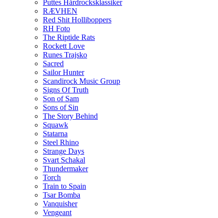
Puttes Hårdrocksklassiker
RÆVHEN
Red Shit Holliboppers
RH Foto
The Riptide Rats
Rockett Love
Runes Trajsko
Sacred
Sailor Hunter
Scandirock Music Group
Signs Of Truth
Son of Sam
Sons of Sin
The Story Behind
Squawk
Statarna
Steel Rhino
Strange Days
Svart Schakal
Thundermaker
Torch
Train to Spain
Tsar Bomba
Vanquisher
Vengeant