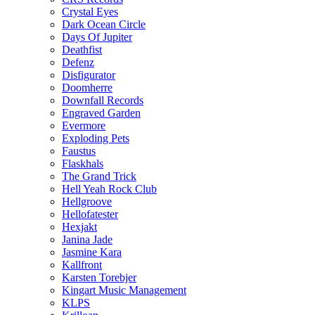
Crystal Eyes
Dark Ocean Circle
Days Of Jupiter
Deathfist
Defenz
Disfigurator
Doomherre
Downfall Records
Engraved Garden
Evermore
Exploding Pets
Faustus
Flaskhals
The Grand Trick
Hell Yeah Rock Club
Hellgroove
Hellofatester
Hexjakt
Janina Jade
Jasmine Kara
Kallfront
Karsten Torebjer
Kingart Music Management
KLPS