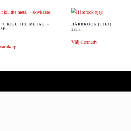
’T KILL THE METAL. –
HÅRDROCK (TJEJ)
SSE
239
kr
Den
Välj alternativ
här
i varukorg
produkten
har
flera
varianter.
De
olika
alternativen
kan
väljas
på
produktsidan