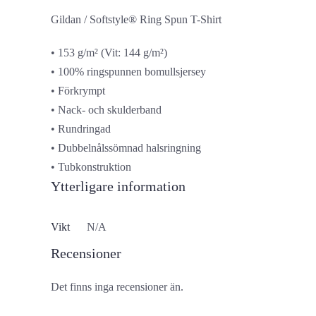
Gildan / Softstyle® Ring Spun T-Shirt
• 153 g/m² (Vit: 144 g/m²)
• 100% ringspunnen bomullsjersey
• Förkrympt
• Nack- och skulderband
• Rundringad
• Dubbelnålssömnad halsringning
• Tubkonstruktion
Ytterligare information
Vikt
N/A
Recensioner
Det finns inga recensioner än.