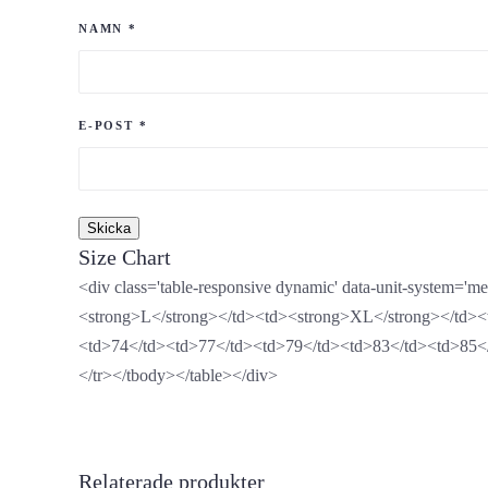
NAMN
*
E-POST
*
Size Chart
<div class='table-responsive dynamic' data-unit-system=
<strong>L</strong></td><td><strong>XL</strong></td><
<td>74</td><td>77</td><td>79</td><td>83</td><td>85</
</tr></tbody></table></div>
Relaterade produkter