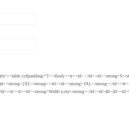
'metric'><table cellpadding='5'><tbody><tr><td> </td><td><strong>S
td><strong>2XL</strong></td><td><strong>3XL</strong></td></tr><
td></tr><tr><td><strong>Width (cm)</strong></td><td>46</td><td