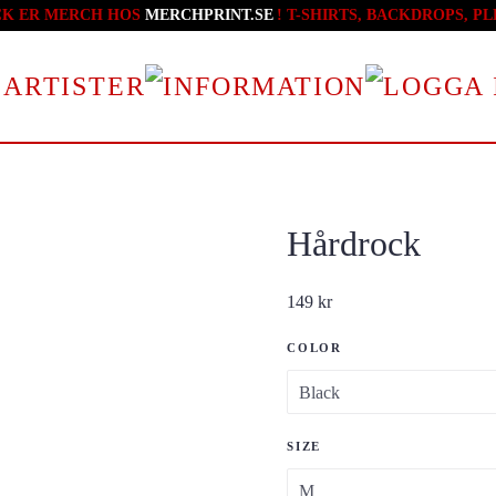
CK ER MERCH HOS
MERCHPRINT.SE
! T-SHIRTS, BACKDROPS, 
 ARTISTER
Hårdrock
149
kr
COLOR
SIZE