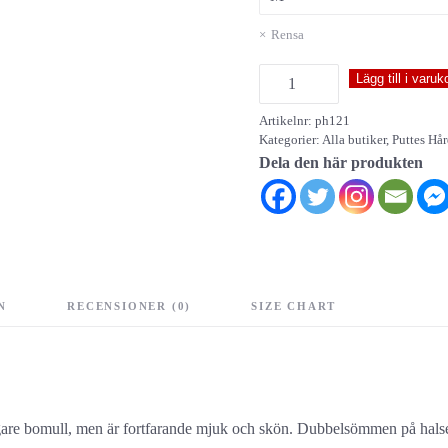
Rensa
Hårdrock
Lägg till i varuk
mängd
Artikelnr:
ph121
Kategorier:
Alla butiker
,
Puttes Hår
Dela den här produkten
N
RECENSIONER (0)
SIZE CHART
kraftigare bomull, men är fortfarande mjuk och skön. Dubbelsömmen på hal