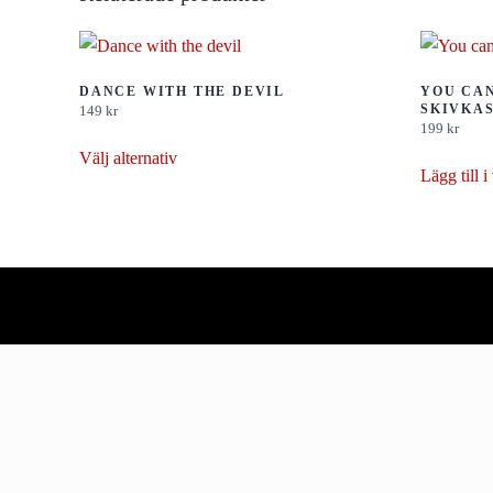
DANCE WITH THE DEVIL
YOU CAN
SKIVKA
149
kr
199
kr
Den
Välj alternativ
här
Lägg till 
produkten
har
flera
varianter.
De
olika
alternativen
kan
väljas
på
produktsidan