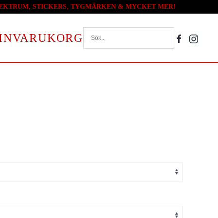
PLEKTRUM, STICKERS, TYGMÄRKEN & MYCKET MER!
VARUKORG