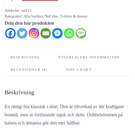
att
Artikelnr:
no111
vara
Kategorier:
Alla butiker
,
NoCebo
,
T-shirts & linnen
fri
Dela den här produkten
mängd
BESKRIVNING
YTTERLIGARE INFORMATION
RECENSIONER (0)
SIZE CHART
Beskrivning
En riktigt bra klassisk t-shirt. Den är tillverkad av lite kraftigare
bomull, men är fortfarande mjuk och skön. Dubbelsömmen på
halsen och ärmarna gör den mer hållbar.