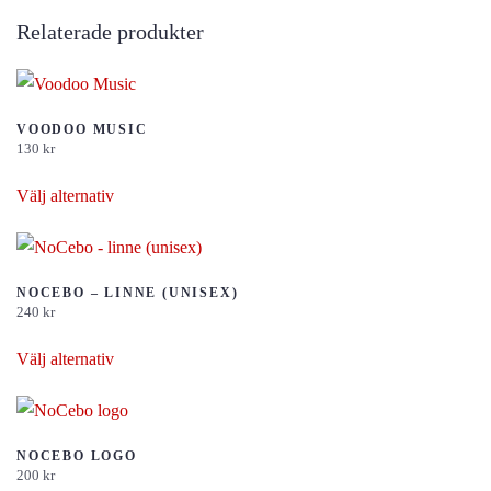
Relaterade produkter
VOODOO MUSIC
130
kr
Den
Välj alternativ
här
produkten
har
flera
NOCEBO – LINNE (UNISEX)
240
kr
varianter.
Den
De
Välj alternativ
här
olika
produkten
alternativen
har
kan
flera
NOCEBO LOGO
väljas
200
kr
varianter.