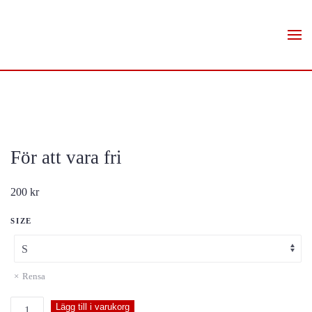
Skip to main content
För att vara fri
200
kr
SIZE
Rensa
För
Lägg till i varukorg