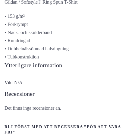
Gildan / Softstyle® Ring Spun T-Shirt
• 153 g/m²
• Förkrympt
• Nack- och skulderband
• Rundringad
• Dubbelnålssömnad halsringning
• Tubkonstruktion
Ytterligare information
Vikt
N/A
Recensioner
Det finns inga recensioner än.
BLI FÖRST MED ATT RECENSERA ”FÖR ATT VARA
FRI”