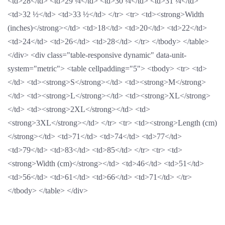
<td>28</td> <td>29 ¼</td> <td>30 ¼</td> <td>31 ¼</td>
<td>32 ½</td> <td>33 ½</td> </tr> <tr> <td><strong>Width
(inches)</strong></td> <td>18</td> <td>20</td> <td>22</td>
<td>24</td> <td>26</td> <td>28</td> </tr> </tbody> </table>
</div> <div class="table-responsive dynamic" data-unit-
system="metric"> <table cellpadding="5"> <tbody> <tr> <td>
</td> <td><strong>S</strong></td> <td><strong>M</strong>
</td> <td><strong>L</strong></td> <td><strong>XL</strong>
</td> <td><strong>2XL</strong></td> <td>
<strong>3XL</strong></td> </tr> <tr> <td><strong>Length (cm)
</strong></td> <td>71</td> <td>74</td> <td>77</td>
<td>79</td> <td>83</td> <td>85</td> </tr> <tr> <td>
<strong>Width (cm)</strong></td> <td>46</td> <td>51</td>
<td>56</td> <td>61</td> <td>66</td> <td>71</td> </tr>
</tbody> </table> </div>