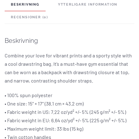
BESKRIVNING
YTTERLIGARE INFORMATION
RECENSIONER (0)
Beskrivning
Combine your love for vibrant prints and a sporty style with
a cool drawstring bag. It’s a must-have gym essential that
can be worn as a backpack with drawstring closure at top,
and narrow, contrasting shoulder straps.
• 100% spun polyester
• One size: 15″ × 17″ (38.1 cm × 43.2 cm)
• Fabric weight in US: 7.22 oz/yd² +/- 5% (245 g/m² +/- 5%)
• Fabric weight in EU: 6.64 oz/yd² +/- 5% (225 g/m² +/- 5%)
• Maximum weight limit: 33 lbs (15 kg)
• Twin cotton handles