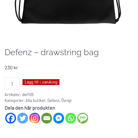
Defenz – drawstring bag
230
kr
Defenz
Lägg till i varukorg
-
Artikelnr:
def105
drawstring
Kategorier:
Alla butiker
,
Defenz
,
Övrigt
bag
Dela den här produkten
mängd