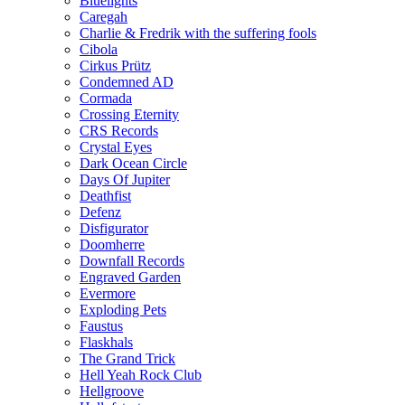
Bluelights
Caregah
Charlie & Fredrik with the suffering fools
Cibola
Cirkus Prütz
Condemned AD
Cormada
Crossing Eternity
CRS Records
Crystal Eyes
Dark Ocean Circle
Days Of Jupiter
Deathfist
Defenz
Disfigurator
Doomherre
Downfall Records
Engraved Garden
Evermore
Exploding Pets
Faustus
Flaskhals
The Grand Trick
Hell Yeah Rock Club
Hellgroove