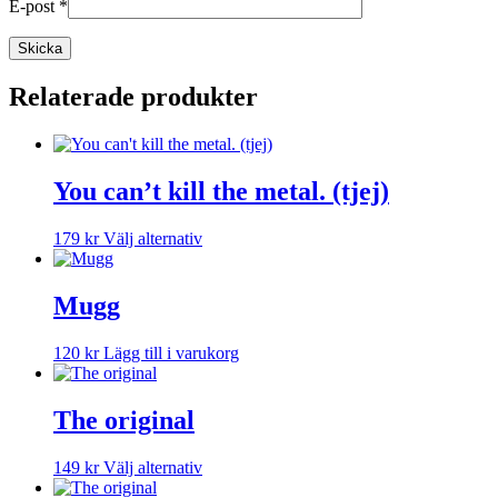
E-post
*
Relaterade produkter
You can’t kill the metal. (tjej)
Den
179
kr
Välj alternativ
här
produkten
har
Mugg
flera
varianter.
120
kr
Lägg till i varukorg
De
olika
alternativen
The original
kan
väljas
på
Den
149
kr
Välj alternativ
produktsidan
här