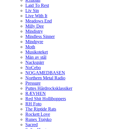
Krilloan
Laid To Rest
Liv Sin
Live With It
Meadows End
Milly Dee
Mindistry
Mindless Sinner
Mindpyre
Moth
Musikoteket
Män av stål
Nackspärr
NoCebo
NOGAMEDBASEN
Northern Metal Radio
Pressure
Puttes Hårdrocksklassiker
RÆVHEN
Red Shit Holliboppers
RH Foto
The Riptide Rats
Rockett Love
Runes Trajsko
Sacred