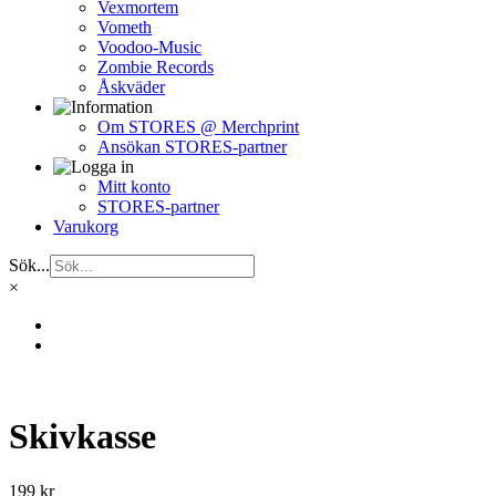
Vexmortem
Vometh
Voodoo-Music
Zombie Records
Åskväder
Om STORES @ Merchprint
Ansökan STORES-partner
Mitt konto
STORES-partner
Varukorg
Sök...
×
Skivkasse
199
kr