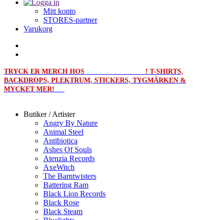
Mitt konto
STORES-partner
Varukorg
TRYCK ER MERCH HOS
MERCHPRINT.SE
! T-SHIRTS,
BACKDROPS, PLEKTRUM, STICKERS, TYGMÄRKEN &
MYCKET MER!
Butiker / Artister
Angry By Nature
Animal Steel
Antibiotica
Ashes Of Souls
Atenzia Records
AxeWitch
The Barntwisters
Battering Ram
Black Lion Records
Black Rose
Black Steam