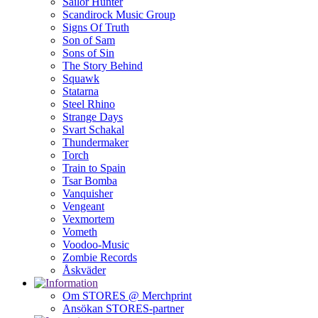
Sailor Hunter
Scandirock Music Group
Signs Of Truth
Son of Sam
Sons of Sin
The Story Behind
Squawk
Statarna
Steel Rhino
Strange Days
Svart Schakal
Thundermaker
Torch
Train to Spain
Tsar Bomba
Vanquisher
Vengeant
Vexmortem
Vometh
Voodoo-Music
Zombie Records
Åskväder
Om STORES @ Merchprint
Ansökan STORES-partner