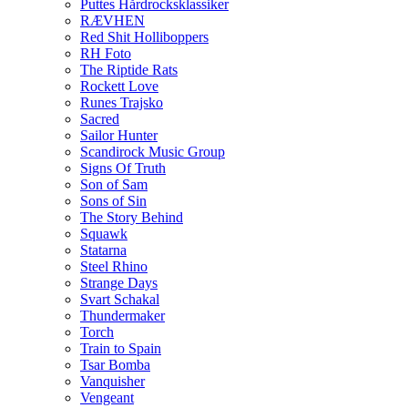
Puttes Hårdrocksklassiker
RÆVHEN
Red Shit Holliboppers
RH Foto
The Riptide Rats
Rockett Love
Runes Trajsko
Sacred
Sailor Hunter
Scandirock Music Group
Signs Of Truth
Son of Sam
Sons of Sin
The Story Behind
Squawk
Statarna
Steel Rhino
Strange Days
Svart Schakal
Thundermaker
Torch
Train to Spain
Tsar Bomba
Vanquisher
Vengeant