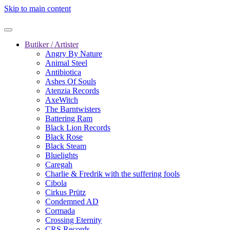
Skip to main content
Butiker / Artister
Angry By Nature
Animal Steel
Antibiotica
Ashes Of Souls
Atenzia Records
AxeWitch
The Barntwisters
Battering Ram
Black Lion Records
Black Rose
Black Steam
Bluelights
Caregah
Charlie & Fredrik with the suffering fools
Cibola
Cirkus Prütz
Condemned AD
Cormada
Crossing Eternity
CRS Records