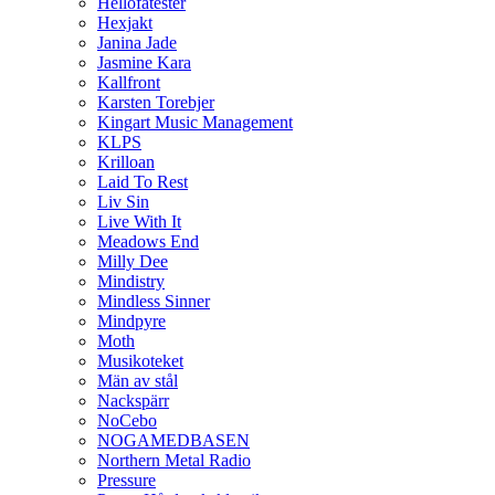
Hellofatester
Hexjakt
Janina Jade
Jasmine Kara
Kallfront
Karsten Torebjer
Kingart Music Management
KLPS
Krilloan
Laid To Rest
Liv Sin
Live With It
Meadows End
Milly Dee
Mindistry
Mindless Sinner
Mindpyre
Moth
Musikoteket
Män av stål
Nackspärr
NoCebo
NOGAMEDBASEN
Northern Metal Radio
Pressure