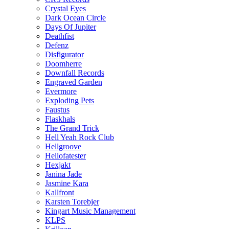
Crystal Eyes
Dark Ocean Circle
Days Of Jupiter
Deathfist
Defenz
Disfigurator
Doomherre
Downfall Records
Engraved Garden
Evermore
Exploding Pets
Faustus
Flaskhals
The Grand Trick
Hell Yeah Rock Club
Hellgroove
Hellofatester
Hexjakt
Janina Jade
Jasmine Kara
Kallfront
Karsten Torebjer
Kingart Music Management
KLPS