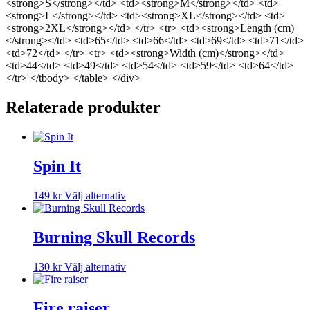
<strong>S</strong></td> <td><strong>M</strong></td> <td>
<strong>L</strong></td> <td><strong>XL</strong></td> <td>
<strong>2XL</strong></td> </tr> <tr> <td><strong>Length (cm)
</strong></td> <td>65</td> <td>66</td> <td>69</td> <td>71</td>
<td>72</td> </tr> <tr> <td><strong>Width (cm)</strong></td>
<td>44</td> <td>49</td> <td>54</td> <td>59</td> <td>64</td>
</tr> </tbody> </table> </div>
Relaterade produkter
Spin It
Den
149
kr
Välj alternativ
här
produkten
har
Burning Skull Records
flera
varianter.
Den
130
kr
Välj alternativ
De
här
olika
produkten
alternativen
har
Fire raiser
kan