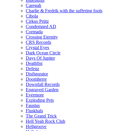
Bluelights
Caregah
Charlie & Fredrik with the suffering fools
Cibola
Cirkus Prütz
Condemned AD
Cormada
Crossing Eternity
CRS Records
Crystal Eyes
Dark Ocean Circle
Days Of Jupiter
Deathfist
Defenz
Disfigurator
Doomherre
Downfall Records
Engraved Garden
Evermore
Exploding Pets
Faustus
Flaskhals
The Grand Trick
Hell Yeah Rock Club
Hellgroove