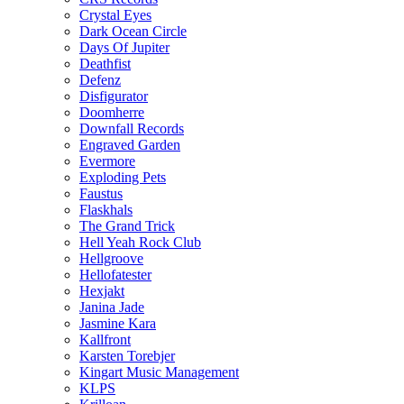
Crystal Eyes
Dark Ocean Circle
Days Of Jupiter
Deathfist
Defenz
Disfigurator
Doomherre
Downfall Records
Engraved Garden
Evermore
Exploding Pets
Faustus
Flaskhals
The Grand Trick
Hell Yeah Rock Club
Hellgroove
Hellofatester
Hexjakt
Janina Jade
Jasmine Kara
Kallfront
Karsten Torebjer
Kingart Music Management
KLPS