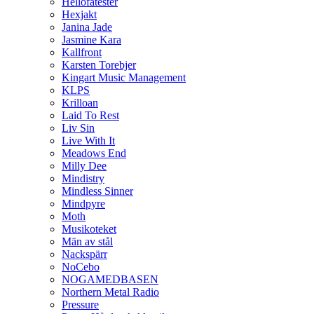
Hellofatester
Hexjakt
Janina Jade
Jasmine Kara
Kallfront
Karsten Torebjer
Kingart Music Management
KLPS
Krilloan
Laid To Rest
Liv Sin
Live With It
Meadows End
Milly Dee
Mindistry
Mindless Sinner
Mindpyre
Moth
Musikoteket
Män av stål
Nackspärr
NoCebo
NOGAMEDBASEN
Northern Metal Radio
Pressure