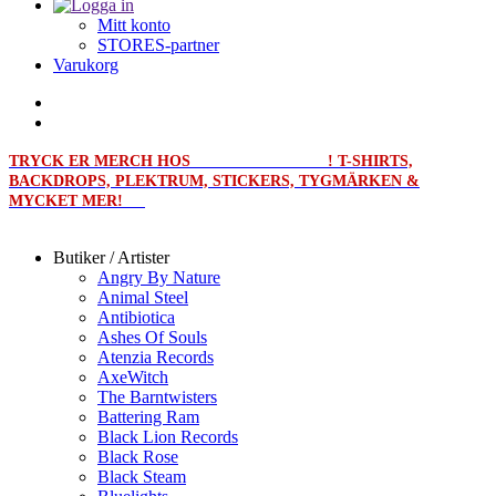
Mitt konto
STORES-partner
Varukorg
TRYCK ER MERCH HOS
MERCHPRINT.SE
! T-SHIRTS,
BACKDROPS, PLEKTRUM, STICKERS, TYGMÄRKEN &
MYCKET MER!
Butiker / Artister
Angry By Nature
Animal Steel
Antibiotica
Ashes Of Souls
Atenzia Records
AxeWitch
The Barntwisters
Battering Ram
Black Lion Records
Black Rose
Black Steam