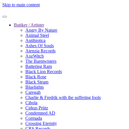
Skip to main content
Butiker / Artister
Angry By Nature
Animal Steel
Antibiotica
Ashes Of Souls
Atenzia Records
AxeWitch
The Barntwisters
Battering Ram
Black Lion Records
Black Rose
Black Steam
Bluelights
Caregah
Charlie & Fredrik with the suffering fools
Cibola
Cirkus Prütz
Condemned AD
Cormada
Crossing Eternity
CRS Records