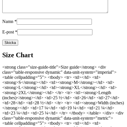
Namn
*
E-post
*
Size Chart
<strong class="size-guide-title">Size guide</strong> <div
class="table-responsive dynamic" data-unit-system="imperial">
<table cellpadding="5"> <tbody> <tr> <td></td> <td>
<strong>S</strong></td> <td><strong>M</strong></td> <td>
<strong>L</strong></td> <td><strong>XL</strong></td> <td>
<strong>2XL</strong></td> </tr> <tr> <td><strong>Length
(inches)</strong></td> <td>25 ½</td> <td>26</td> <td>27</td>
<td>28</td> <td>28 ½</td> </tr> <tr> <td><strong>Width (inches)
</strong></td> <td>17 ¼</td> <td>19 ¼</td> <td>21 ¼</td>
<td>23 ¼</td> <td>25 ¼</td> </tr> </tbody> </table> </div> <div
class="table-responsive dynamic" data-unit-system="metric">
<table cellpadding="5"> <tbody> <tr> <td></td> <td>