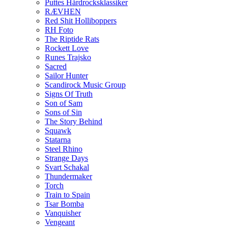
Puttes Hårdrocksklassiker
RÆVHEN
Red Shit Holliboppers
RH Foto
The Riptide Rats
Rockett Love
Runes Trajsko
Sacred
Sailor Hunter
Scandirock Music Group
Signs Of Truth
Son of Sam
Sons of Sin
The Story Behind
Squawk
Statarna
Steel Rhino
Strange Days
Svart Schakal
Thundermaker
Torch
Train to Spain
Tsar Bomba
Vanquisher
Vengeant