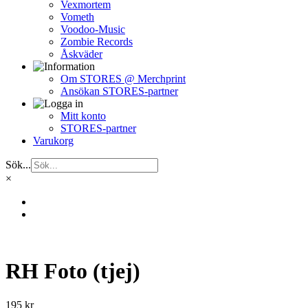
Vexmortem
Vometh
Voodoo-Music
Zombie Records
Åskväder
Om STORES @ Merchprint
Ansökan STORES-partner
Mitt konto
STORES-partner
Varukorg
Sök...
×
RH Foto (tjej)
195
kr