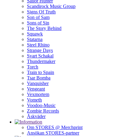
Sailor Hunter
Scandirock Music Group
Signs Of Truth
Son of Sam
Sons of Sin
The Story Behind
Squawk
Statarna
Steel Rhino
Strange Days
Svart Schakal
Thundermaker
Torch
Train to Spain
Tsar Bomba
Vanquisher
Vengeant
Vexmortem
Vometh
Voodoo-Music
Zombie Records
Åskväder
Om STORES @ Merchprint
Ansökan STORES-partner