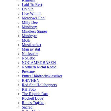
Krilloan
Laid To Rest
Liv Sin
Live With It
Meadows End
Milly Dee
Mindistry
Mindless Sinner
Mindpyre
Moth
Musikoteket
Män av stål
Nackspärr
NoCebo
NOGAMEDBASEN
Northern Metal Radio
Pressure
Puttes Hårdrocksklassiker
RÆVHEN
Red Shit Holliboppers
RH Foto
The Riptide Rats
Rockett Love
Runes Trajsko
Sacred