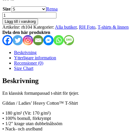
Size
Rensa
RH
Foto
Lägg till i varukorg
(tjej)
Artikelnr:
rh104
Kategorier:
Alla butiker
,
RH Foto
,
T-shirts & linnen
mängd
Dela den här produkten
Beskrivning
Ytterligare information
Recensioner (0)
Size Chart
Beskrivning
En klassisk formanpassad t-shirt för tjejer.
Gildan / Ladies’ Heavy Cotton™ T-Shirt
• 180 g/m² (Vit: 170 g/m²)
• 100% bomull, förkrympt
• 1/2″ krage utan dubbelnålssöm
• Nack- och axelband