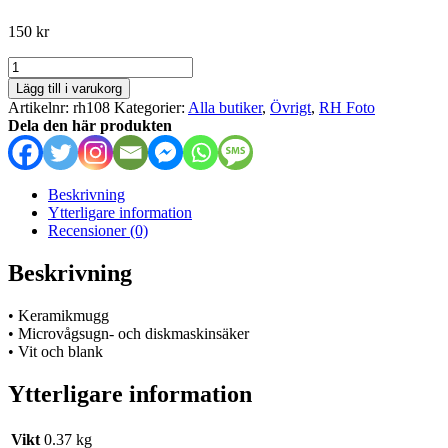
150
kr
RH
Foto
Lägg till i varukorg
-
Artikelnr:
rh108
Kategorier:
Alla butiker
,
Övrigt
,
RH Foto
mugg
Dela den här produkten
mängd
Beskrivning
Ytterligare information
Recensioner (0)
Beskrivning
• Keramikmugg
• Microvågsugn- och diskmaskinsäker
• Vit och blank
Ytterligare information
Vikt
0.37 kg