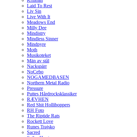
Krilloan
Laid To Rest
Liv Sin
Live With It
Meadows End
Milly Dee
Mindistry
Mindless Sinner
Mindpyre
Moth
Musikoteket
Män av stål
Nackspärr
NoCebo
NOGAMEDBASEN
Northern Metal Radio
Pressure
Puttes Hårdrocksklassiker
RÆVHEN
Red Shit Holliboppers
RH Foto
The Riptide Rats
Rockett Love
Runes Trajsko
Sacred