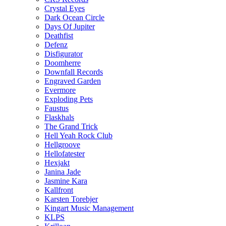
Crystal Eyes
Dark Ocean Circle
Days Of Jupiter
Deathfist
Defenz
Disfigurator
Doomherre
Downfall Records
Engraved Garden
Evermore
Exploding Pets
Faustus
Flaskhals
The Grand Trick
Hell Yeah Rock Club
Hellgroove
Hellofatester
Hexjakt
Janina Jade
Jasmine Kara
Kallfront
Karsten Torebjer
Kingart Music Management
KLPS