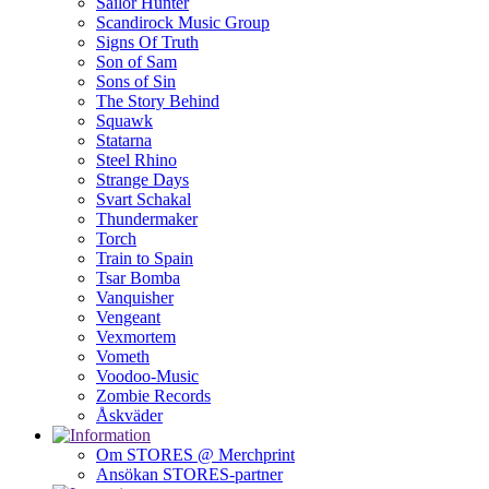
Sailor Hunter
Scandirock Music Group
Signs Of Truth
Son of Sam
Sons of Sin
The Story Behind
Squawk
Statarna
Steel Rhino
Strange Days
Svart Schakal
Thundermaker
Torch
Train to Spain
Tsar Bomba
Vanquisher
Vengeant
Vexmortem
Vometh
Voodoo-Music
Zombie Records
Åskväder
Om STORES @ Merchprint
Ansökan STORES-partner