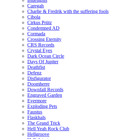
Bluelights
Caregah
Charlie & Fredrik with the suffering fools
Cibola
Cirkus Prütz
Condemned AD
Cormada
Crossing Eternity
CRS Records
Crystal Eyes
Dark Ocean Circle
Days Of Jupiter
Deathfist
Defenz
Disfigurator
Doomherre
Downfall Records
Engraved Garden
Evermore
Exploding Pets
Faustus
Flaskhals
The Grand Trick
Hell Yeah Rock Club
Hellgroove