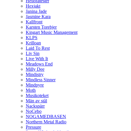
Hellofatester
Hexjakt
Janina Jade
Jasmine Kara
Kallfront
Karsten Torebjer
Kingart Music Management
KLPS
Krilloan
Laid To Rest
Liv Sin
Live With It
Meadows End
Milly Dee
Mindistry
Mindless Sinner
Mindpyre
Moth
Musikoteket
Män av stål
Nackspärr
NoCebo
NOGAMEDBASEN
Northern Metal Radio
Pressure