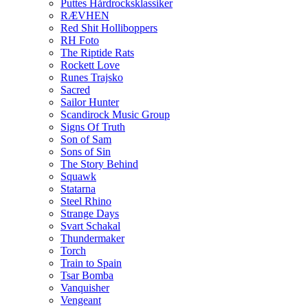
Puttes Hårdrocksklassiker
RÆVHEN
Red Shit Holliboppers
RH Foto
The Riptide Rats
Rockett Love
Runes Trajsko
Sacred
Sailor Hunter
Scandirock Music Group
Signs Of Truth
Son of Sam
Sons of Sin
The Story Behind
Squawk
Statarna
Steel Rhino
Strange Days
Svart Schakal
Thundermaker
Torch
Train to Spain
Tsar Bomba
Vanquisher
Vengeant