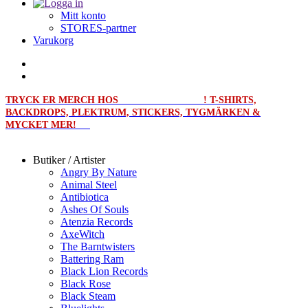
Mitt konto
STORES-partner
Varukorg
TRYCK ER MERCH HOS
MERCHPRINT.SE
! T-SHIRTS,
BACKDROPS, PLEKTRUM, STICKERS, TYGMÄRKEN &
MYCKET MER!
Butiker / Artister
Angry By Nature
Animal Steel
Antibiotica
Ashes Of Souls
Atenzia Records
AxeWitch
The Barntwisters
Battering Ram
Black Lion Records
Black Rose
Black Steam