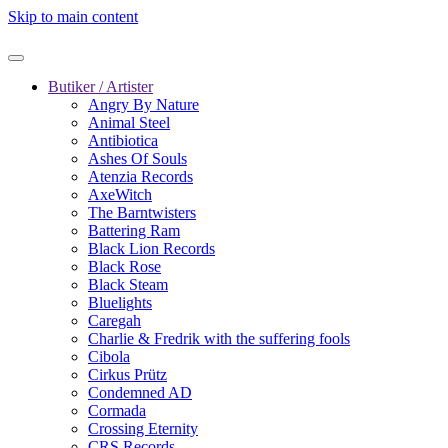
Skip to main content
Butiker / Artister
Angry By Nature
Animal Steel
Antibiotica
Ashes Of Souls
Atenzia Records
AxeWitch
The Barntwisters
Battering Ram
Black Lion Records
Black Rose
Black Steam
Bluelights
Caregah
Charlie & Fredrik with the suffering fools
Cibola
Cirkus Prütz
Condemned AD
Cormada
Crossing Eternity
CRS Records