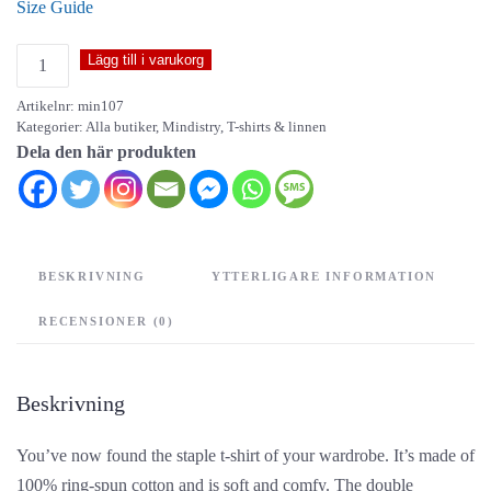
Size Guide
Mindistry
Lägg till i varukorg
–
Artikelnr:
min107
Front
Kategorier:
Alla butiker
,
Mindistry
,
T-shirts & linnen
Toward
Dela den här produkten
Enemy
–
unisex
t-
BESKRIVNING
YTTERLIGARE INFORMATION
shirt
mängd
RECENSIONER (0)
Beskrivning
You’ve now found the staple t-shirt of your wardrobe. It’s made of
100% ring-spun cotton and is soft and comfy. The double