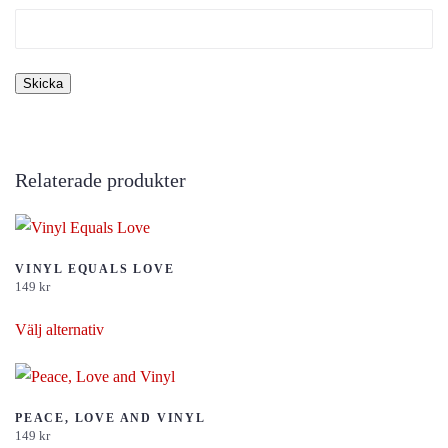
Relaterade produkter
VINYL EQUALS LOVE
149
kr
Den
Välj alternativ
här
produkten
har
flera
PEACE, LOVE AND VINYL
149
kr
varianter.