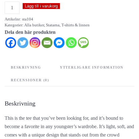
Statarna
Lägg till i varukorg
-
Artikelnr:
sta104
youth
Kategorier:
Alla butiker
,
Statarna
,
T-shirts & linnen
t-
Dela den här produkten
shirt
mängd
BESKRIVNING
YTTERLIGARE INFORMATION
RECENSIONER (0)
Beskrivning
This is the tee that you’ve been looking for, and it’s bound to
become a favorite in any youngster’s wardrobe. It’s light, soft, and
comes with a unique design that stands out from the crowd