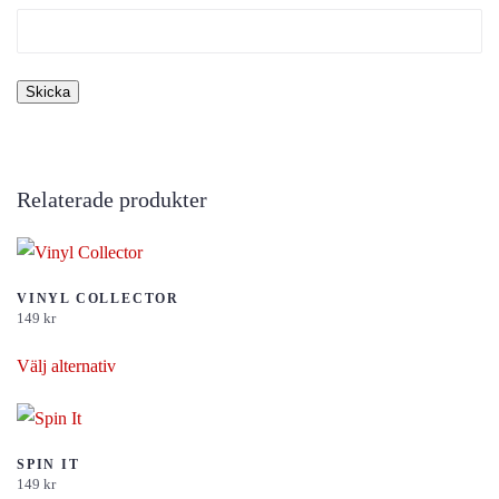
Relaterade produkter
VINYL COLLECTOR
149
kr
Den
Välj alternativ
här
produkten
har
flera
SPIN IT
149
kr
varianter.