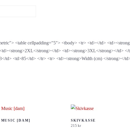
"metric"> <table cellpadding="5"> <tbody> <tr> <td></td> <td><stro
<td><strong>2XL</strong></td> <td><strong>3XL</strong></td> </tr
</td> <td>85</td> </tr> <tr> <td><strong>Width (cm) </strong></td
 MUSIC [DAM]
SKIVKASSE
215
kr