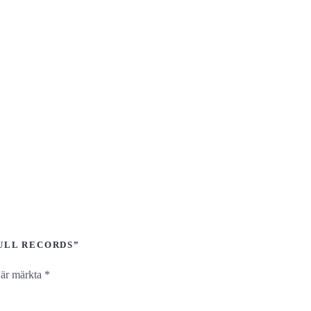
ULL RECORDS”
t är märkta
*