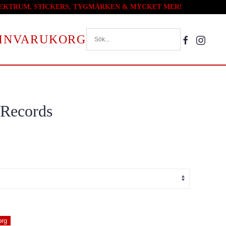
PLEKTRUM, STICKERS, TYGMÄRKEN & MYCKET MER!
VARUKORG
 Records
org