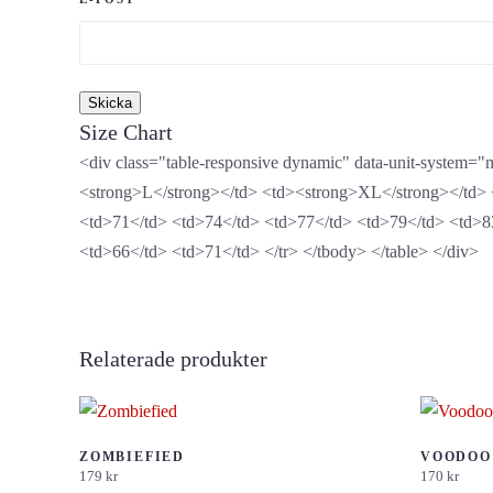
Size Chart
<div class="table-responsive dynamic" data-unit-system=
<strong>L</strong></td> <td><strong>XL</strong></td> 
<td>71</td> <td>74</td> <td>77</td> <td>79</td> <td>83
<td>66</td> <td>71</td> </tr> </tbody> </table> </div>
Relaterade produkter
ZOMBIEFIED
VOODOO
179
kr
170
kr