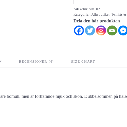
Skull
Artikelnr:
vm102
Records
Kategorier:
Alla butiker
,
T-shirts &
mängd
Dela den här produkten
N
RECENSIONER (0)
SIZE CHART
kraftigare bomull, men är fortfarande mjuk och skön. Dubbelsömmen på hal