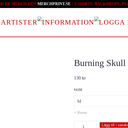
CK ER MERCH HOS
MERCHPRINT.SE
! T-SHIRTS, BACKDROPS, 
 ARTISTER
Burning Skull
130
kr
SIZE
Rensa
Burning
Lägg till i varuk