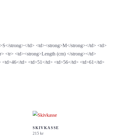
ng>S</strong></td> <td><strong>M</strong></td> <td>
> <tr> <td><strong>Length (cm) </strong></td>
> <td>46</td> <td>51</td> <td>56</td> <td>61</td>
SKIVKASSE
215
kr