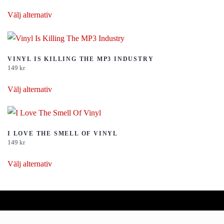
Den
De
Välj alternativ
här
olika
produkten
alternativen
har
kan
flera
VINYL IS KILLING THE MP3 INDUSTRY
väljas
149
kr
varianter.
på
Den
De
Välj alternativ
produktsidan
här
olika
produkten
alternativen
har
kan
flera
I LOVE THE SMELL OF VINYL
väljas
149
kr
varianter.
på
Den
De
Välj alternativ
produktsidan
här
olika
produkten
alternativen
har
kan
flera
väljas
varianter.