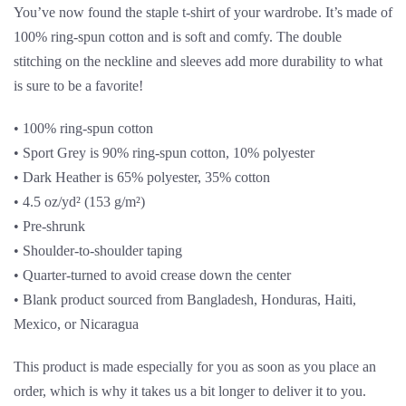
You’ve now found the staple t-shirt of your wardrobe. It’s made of
100% ring-spun cotton and is soft and comfy. The double
stitching on the neckline and sleeves add more durability to what
is sure to be a favorite!
• 100% ring-spun cotton
• Sport Grey is 90% ring-spun cotton, 10% polyester
• Dark Heather is 65% polyester, 35% cotton
• 4.5 oz/yd² (153 g/m²)
• Pre-shrunk
• Shoulder-to-shoulder taping
• Quarter-turned to avoid crease down the center
• Blank product sourced from Bangladesh, Honduras, Haiti,
Mexico, or Nicaragua
This product is made especially for you as soon as you place an
order, which is why it takes us a bit longer to deliver it to you.