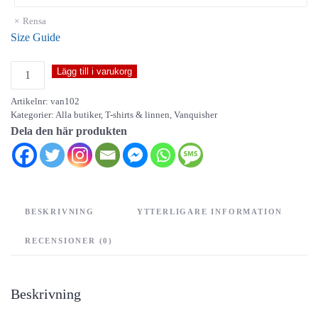
Rensa
Size Guide
Vanquisher
Lägg till i varukorg
-
Artikelnr:
van102
Savage
Kategorier:
Alla butiker
,
T-shirts & linnen
,
Vanquisher
Sword
Dela den här produkten
mängd
BESKRIVNING
YTTERLIGARE INFORMATION
RECENSIONER (0)
Beskrivning