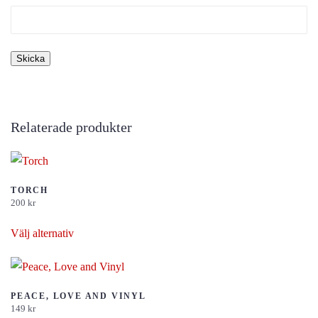
Relaterade produkter
TORCH
200
kr
Den
Välj alternativ
här
produkten
har
flera
PEACE, LOVE AND VINYL
149
kr
varianter.