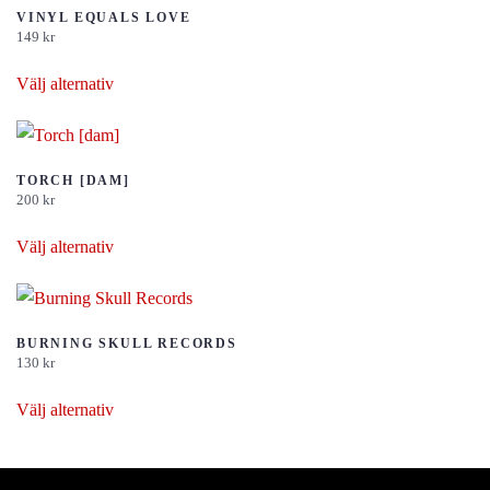
flera
VINYL EQUALS LOVE
149
kr
varianter.
Den
De
Välj alternativ
här
olika
produkten
alternativen
har
kan
flera
TORCH [DAM]
väljas
200
kr
varianter.
på
Den
De
Välj alternativ
produktsidan
här
olika
produkten
alternativen
har
kan
flera
BURNING SKULL RECORDS
väljas
130
kr
varianter.
på
Den
De
Välj alternativ
produktsidan
här
olika
produkten
alternativen
har
kan