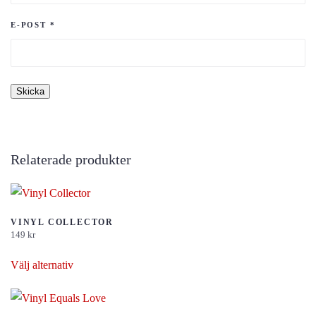
E-POST
*
Relaterade produkter
VINYL COLLECTOR
149
kr
Den
Välj alternativ
här
produkten
har