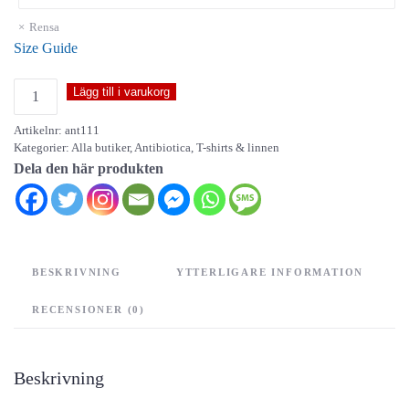
Rensa
Size Guide
Antibiotica
Lägg till i varukorg
-
Artikelnr:
ant111
unisex
Kategorier:
Alla butiker
,
Antibiotica
,
T-shirts & linnen
t-
Dela den här produkten
shirt
mängd
BESKRIVNING
YTTERLIGARE INFORMATION
RECENSIONER (0)
Beskrivning