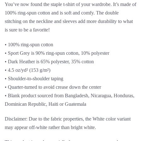
You’ve now found the staple t-shirt of your wardrobe. It’s made of
100% ring-spun cotton and is soft and comfy. The double
stitching on the neckline and sleeves add more durability to what
is sure to be a favorite!
• 100% ring-spun cotton
• Sport Grey is 90% ring-spun cotton, 10% polyester
• Dark Heather is 65% polyester, 35% cotton
• 4.5 oz/yd² (153 g/m²)
• Shoulder-to-shoulder taping
• Quarter-turned to avoid crease down the center
• Blank product sourced from Bangladesh, Nicaragua, Honduras,
Dominican Republic, Haiti or Guatemala
Disclaimer: Due to the fabric properties, the White color variant
may appear off-white rather than bright white.