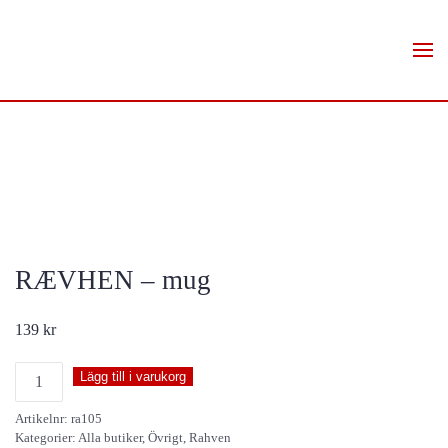
Skip to main content
RÆVHEN – mug
139
kr
RÆVHEN
Lägg till i varukorg
-
Artikelnr:
ra105
mug
Kategorier:
Alla butiker
,
Övrigt
,
Rahven