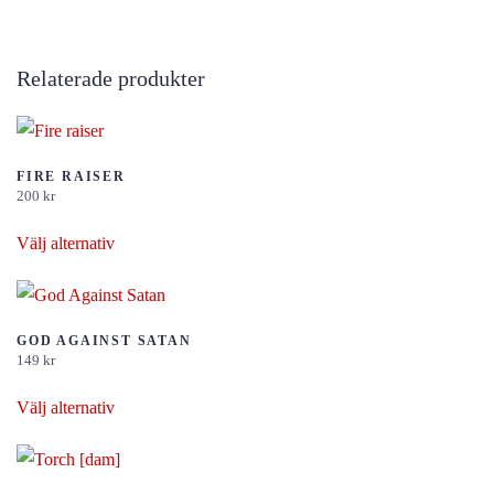
Relaterade produkter
FIRE RAISER
200
kr
Den
Välj alternativ
här
produkten
har
flera
GOD AGAINST SATAN
149
kr
varianter.
Den
De
Välj alternativ
här
olika
produkten
alternativen
har
kan