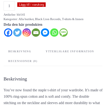
Euphrosyne
Lägg till i varukorg
-
Artikelnr:
blr141
ASPHODEL
Kategorier:
Alla butiker
,
Black Lion Records
,
T-shirts & linnen
mängd
Dela den här produkten
BESKRIVNING
YTTERLIGARE INFORMATION
RECENSIONER (0)
Beskrivning
You’ve now found the staple t-shirt of your wardrobe. It’s made of
100% ring-spun cotton and is soft and comfy. The double
stitching on the neckline and sleeves add more durability to what