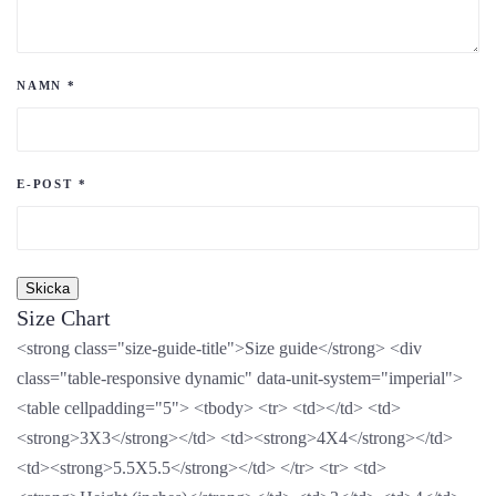
NAMN
*
E-POST
*
Size Chart
<strong class="size-guide-title">Size guide</strong> <div
class="table-responsive dynamic" data-unit-system="imperial">
<table cellpadding="5"> <tbody> <tr> <td></td> <td>
<strong>3X3</strong></td> <td><strong>4X4</strong></td>
<td><strong>5.5X5.5</strong></td> </tr> <tr> <td>