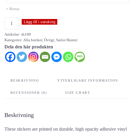
Rensa
Sailor
Lägg till i varukorg
Hunter
Artikelnr:
sh109
-
Kategorier:
Alla butiker
,
Övrigt
,
Sailor Hunter
stickers
Dela den här produkten
mängd
BESKRIVNING
YTTERLIGARE INFORMATION
RECENSIONER (0)
SIZE CHART
Beskrivning
These stickers are printed on durable, high opacity adhesive vinyl