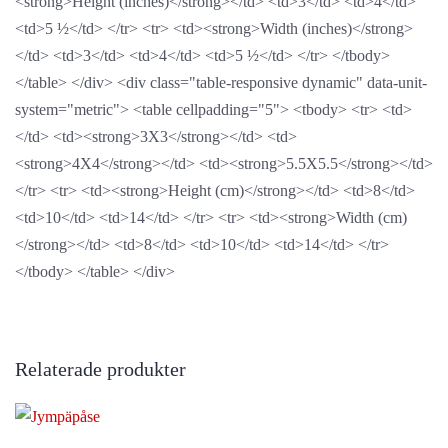
<strong>Height (inches)</strong></td> <td>3</td> <td>4</td>
<td>5 ½</td> </tr> <tr> <td><strong>Width (inches)</strong>
</td> <td>3</td> <td>4</td> <td>5 ½</td> </tr> </tbody>
</table> </div> <div class="table-responsive dynamic" data-unit-
system="metric"> <table cellpadding="5"> <tbody> <tr> <td>
</td> <td><strong>3X3</strong></td> <td>
<strong>4X4</strong></td> <td><strong>5.5X5.5</strong></td>
</tr> <tr> <td><strong>Height (cm)</strong></td> <td>8</td>
<td>10</td> <td>14</td> </tr> <tr> <td><strong>Width (cm)
</strong></td> <td>8</td> <td>10</td> <td>14</td> </tr>
</tbody> </table> </div>
Relaterade produkter