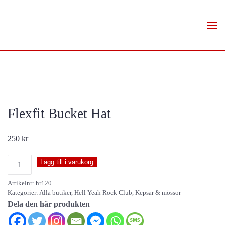
Skip to main content
Flexfit Bucket Hat
250
kr
Flexfit
Lägg till i varukorg
Bucket
Artikelnr:
hr120
Hat
Kategorier:
Alla butiker
,
Hell Yeah Rock Club
,
Kepsar & mössor
mängd
Dela den här produkten