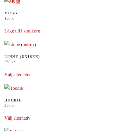
MUGG
150
kr
Lägg till i varukorg
LINNE (UNISEX)
250
kr
Den
Välj alternativ
här
produkten
har
flera
HOODIE
350
kr
varianter.
Den
De
Välj alternativ
här
olika
produkten