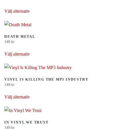
Den
Välj alternativ
här
produkten
har
flera
DEATH METAL
149
kr
varianter.
Den
De
Välj alternativ
här
olika
produkten
alternativen
har
kan
flera
VINYL IS KILLING THE MP3 INDUSTRY
väljas
149
kr
varianter.
på
Den
De
Välj alternativ
produktsidan
här
olika
produkten
alternativen
har
kan
flera
IN VINYL WE TRUST
väljas
149
kr