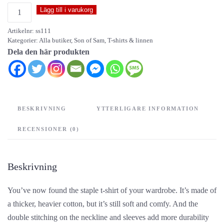
Son
Lägg till i varukorg
of
Artikelnr:
ss111
Sam
Kategorier:
Alla butiker
,
Son of Sam
,
T-shirts & linnen
-
Dela den här produkten
Mr
Sinister
t-
shirt
BESKRIVNING
YTTERLIGARE INFORMATION
mängd
RECENSIONER (0)
Beskrivning
You’ve now found the staple t-shirt of your wardrobe. It’s made of
a thicker, heavier cotton, but it’s still soft and comfy. And the
double stitching on the neckline and sleeves add more durability