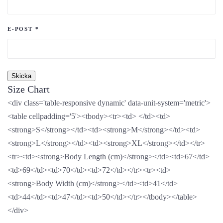
E-POST
*
Size Chart
<div class='table-responsive dynamic' data-unit-system='metric'>
<table cellpadding='5'><tbody><tr><td> </td><td>
<strong>S</strong></td><td><strong>M</strong></td><td>
<strong>L</strong></td><td><strong>XL</strong></td></tr>
<tr><td><strong>Body Length (cm)</strong></td><td>67</td>
<td>69</td><td>70</td><td>72</td></tr><tr><td>
<strong>Body Width (cm)</strong></td><td>41</td>
<td>44</td><td>47</td><td>50</td></tr></tbody></table>
</div>