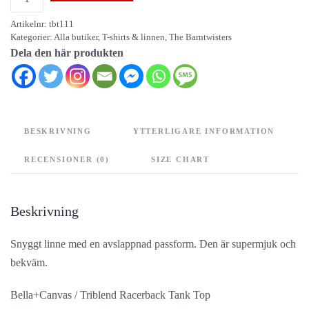
Barntwisters
Artikelnr:
tbt111
-
Kategorier:
Alla butiker
,
T-shirts & linnen
,
The Barntwisters
linne
Dela den här produkten
[tjej]
mängd
BESKRIVNING
YTTERLIGARE INFORMATION
RECENSIONER (0)
SIZE CHART
Beskrivning
Snyggt linne med en avslappnad passform. Den är supermjuk och
bekväm.
Bella+Canvas / Triblend Racerback Tank Top