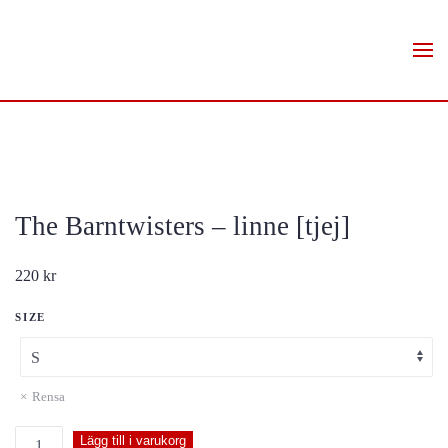
Skip to main content
The Barntwisters – linne [tjej]
220
kr
SIZE
Rensa
The
Lägg till i varukorg