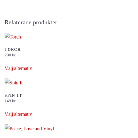
Relaterade produkter
TORCH
200
kr
Den
Välj alternativ
här
produkten
har
flera
SPIN IT
149
kr
varianter.
Den
De
Välj alternativ
här
olika
produkten
alternativen
har
kan