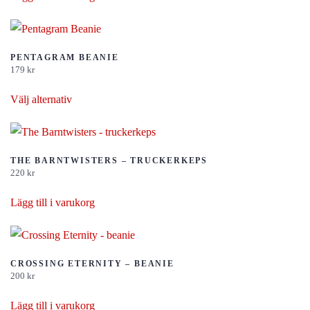
PENTAGRAM BEANIE
179
kr
Den
Välj alternativ
här
produkten
har
flera
THE BARNTWISTERS – TRUCKERKEPS
220
kr
varianter.
De
Lägg till i varukorg
olika
alternativen
kan
CROSSING ETERNITY – BEANIE
väljas
200
kr
på
Lägg till i varukorg
produktsidan