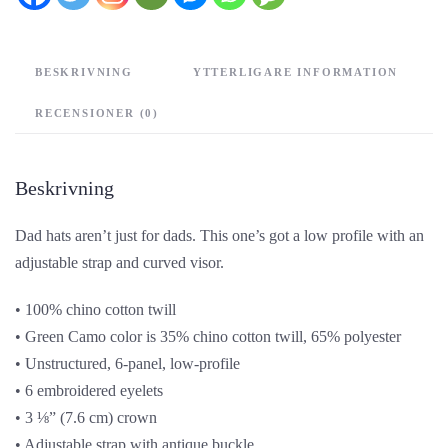
BESKRIVNING
YTTERLIGARE INFORMATION
RECENSIONER (0)
Beskrivning
Dad hats aren’t just for dads. This one’s got a low profile with an
adjustable strap and curved visor.
• 100% chino cotton twill
• Green Camo color is 35% chino cotton twill, 65% polyester
• Unstructured, 6-panel, low-profile
• 6 embroidered eyelets
• 3 ⅛” (7.6 cm) crown
• Adjustable strap with antique buckle