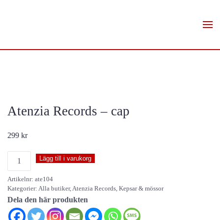
Skip to main content
Atenzia Records – cap
299
kr
Atenzia
Lägg till i varukorg
Records
Artikelnr:
ate104
-
Kategorier:
Alla butiker
,
Atenzia Records
,
Kepsar & mössor
cap
Dela den här produkten
mängd