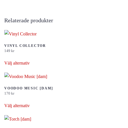
Relaterade produkter
VINYL COLLECTOR
149
kr
Den
Välj alternativ
här
produkten
har
flera
VOODOO MUSIC [DAM]
170
kr
varianter.
Den
De
Välj alternativ
här
olika
produkten
alternativen
har
kan