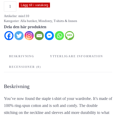
Mindistry
Lägg till i varukorg
-
Artikelnr:
min110
Titan
Kategorier:
Alla butiker
,
Mindistry
,
T-shirts & linnen
-
Dela den här produkten
unisex
t-
shirt
mängd
BESKRIVNING
YTTERLIGARE INFORMATION
RECENSIONER (0)
Beskrivning
You’ve now found the staple t-shirt of your wardrobe. It’s made of
100% ring-spun cotton and is soft and comfy. The double
stitching on the neckline and sleeves add more durability to what