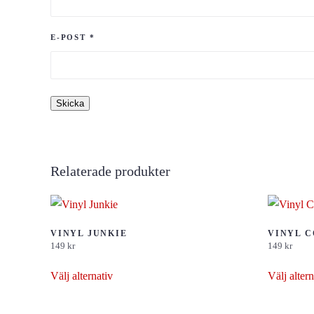
E-POST
*
Relaterade produkter
VINYL JUNKIE
VINYL 
149
kr
149
kr
Den
Välj alternativ
Välj altern
här
produkten