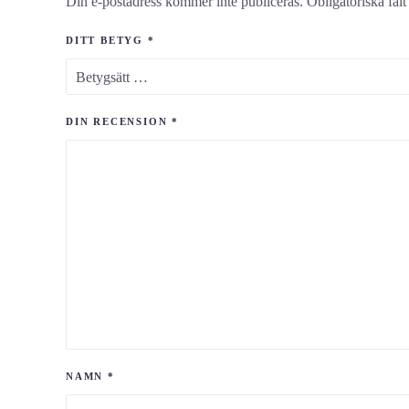
Din e-postadress kommer inte publiceras.
Obligatoriska fäl
DITT BETYG
*
DIN RECENSION
*
NAMN
*