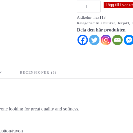
Hexjakt
Lägg till i varuk
-
Artikelnr:
hex113
tank
Kategorier:
Alla butiker
,
Hexjakt
,
T
top
Dela den här produkten
mängd
N
RECENSIONER (0)
nyone looking for great quality and softness.
cotton/rayon