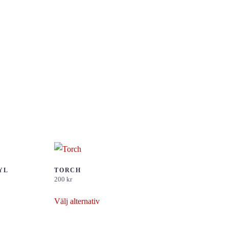
YL
TORCH
200
kr
Den
Välj alternativ
här
produkten