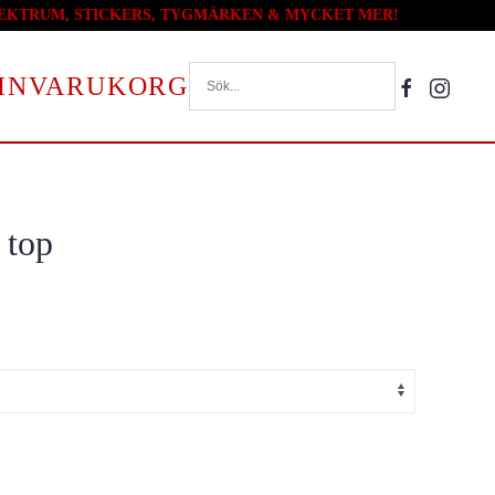
PLEKTRUM, STICKERS, TYGMÄRKEN & MYCKET MER!
VARUKORG
 top