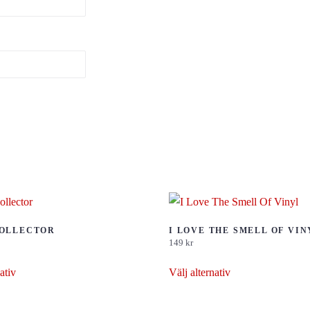
COLLECTOR
I LOVE THE SMELL OF VIN
149
kr
Den
Den
ativ
Välj alternativ
här
här
produkten
produkten