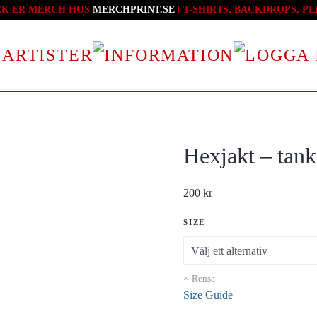
CK ER MERCH HOS
MERCHPRINT.SE
! T-SHIRTS, BACKDROPS, 
 ARTISTER
Hexjakt – tank
200
kr
SIZE
Rensa
Size Guide