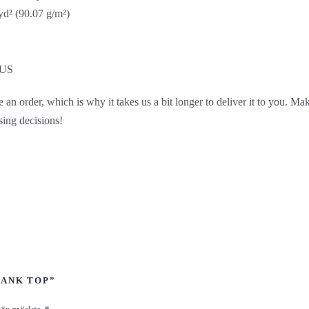
/yd² (90.07 g/m²)
 US
 an order, which is why it takes us a bit longer to deliver it to you. 
sing decisions!
TANK TOP”