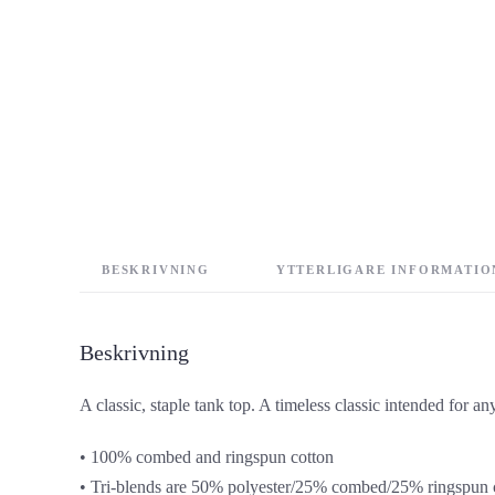
BESKRIVNING
YTTERLIGARE INFORMATIO
Beskrivning
A classic, staple tank top. A timeless classic intended for a
• 100% combed and ringspun cotton
• Tri-blends are 50% polyester/25% combed/25% ringspun 