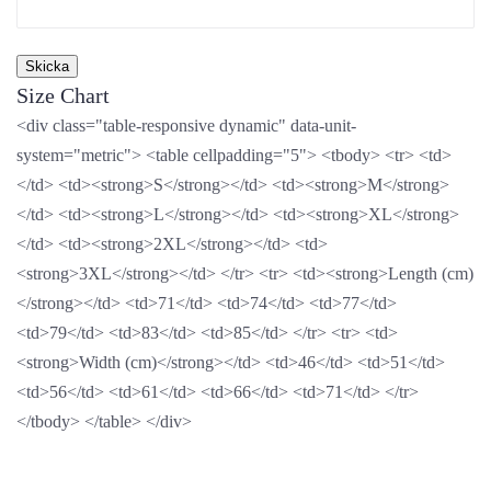
Size Chart
<div class="table-responsive dynamic" data-unit-
system="metric"> <table cellpadding="5"> <tbody> <tr> <td>
</td> <td><strong>S</strong></td> <td><strong>M</strong>
</td> <td><strong>L</strong></td> <td><strong>XL</strong>
</td> <td><strong>2XL</strong></td> <td>
<strong>3XL</strong></td> </tr> <tr> <td><strong>Length (cm)
</strong></td> <td>71</td> <td>74</td> <td>77</td>
<td>79</td> <td>83</td> <td>85</td> </tr> <tr> <td>
<strong>Width (cm)</strong></td> <td>46</td> <td>51</td>
<td>56</td> <td>61</td> <td>66</td> <td>71</td> </tr>
</tbody> </table> </div>