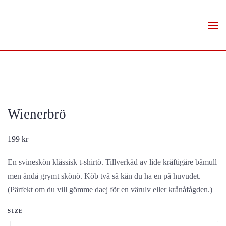
Skip to main content
Wienerbrö
199
kr
En svineskön klässisk t-shirtö. Tillverkäd av lide kräftigäre båmull
men ändå grymt skönö. Köb två så kän du ha en på huvudet.
(Pärfekt om du vill gömme daej för en värulv eller krånåfågden.)
SIZE