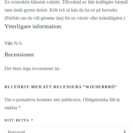
En svineskön klässisk t-shirtö. Tillverkäd av lide kräftigäre båmull
men ändå grymt skönö. Köb två så kän du ha en på huvudet.
(Pärfekt om du vill gömme daej för en värulv eller krånåfågden.)
Ytterligare information
Vikt
N/A
Recensioner
Det finns inga recensioner än.
BLI FÖRST MED ATT RECENSERA ”WIENERBRÖ”
Din e-postadress kommer inte publiceras.
Obligatoriska fält är
märkta
*
DITT BETYG
*