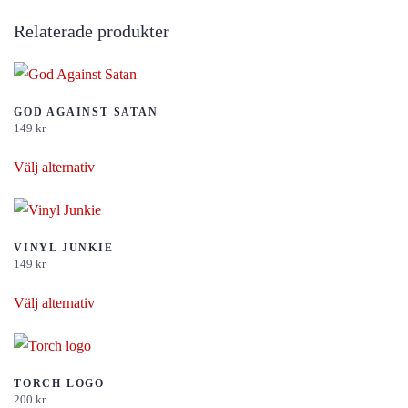
Relaterade produkter
GOD AGAINST SATAN
149
kr
Den
Välj alternativ
här
produkten
har
flera
VINYL JUNKIE
149
kr
varianter.
Den
De
Välj alternativ
här
olika
produkten
alternativen
har
kan
flera
TORCH LOGO
väljas
200
kr
varianter.