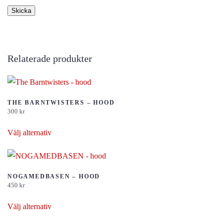
Relaterade produkter
THE BARNTWISTERS – HOOD
300
kr
Den
Välj alternativ
här
produkten
har
flera
NOGAMEDBASEN – HOOD
450
kr
varianter.
Den
De
Välj alternativ
här
olika