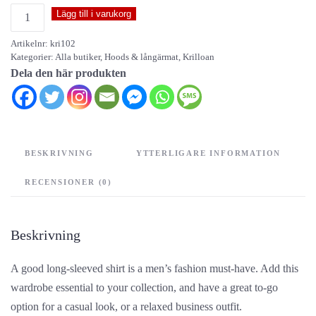
Krilloan
Lägg till i varukorg
-
Artikelnr:
kri102
logo
Kategorier:
Alla butiker
,
Hoods & långärmat
,
Krilloan
-
Dela den här produkten
long
sleeve
t-
shirt
BESKRIVNING
YTTERLIGARE INFORMATION
mängd
RECENSIONER (0)
Beskrivning
A good long-sleeved shirt is a men’s fashion must-have. Add this
wardrobe essential to your collection, and have a great to-go
option for a casual look, or a relaxed business outfit.