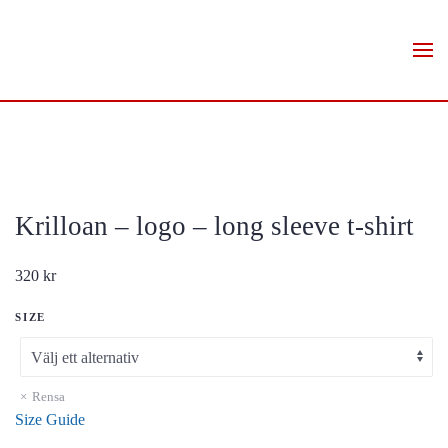
Skip to main content
Krilloan – logo – long sleeve t-shirt
320
kr
SIZE
Rensa
Size Guide