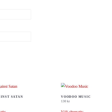
INST SATAN
VOODOO MUSIC
130
kr
Den
Den
ativ
Välj alternativ