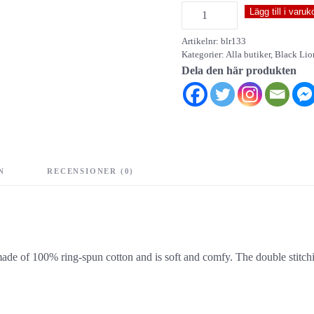
Codex
Lägg till i varuk
Mortis
Artikelnr:
blr133
-
Kategorier:
Alla butiker
,
Black Lio
Capricious
Dela den här produkten
mängd
N
RECENSIONER (0)
made of 100% ring-spun cotton and is soft and comfy. The double stitch