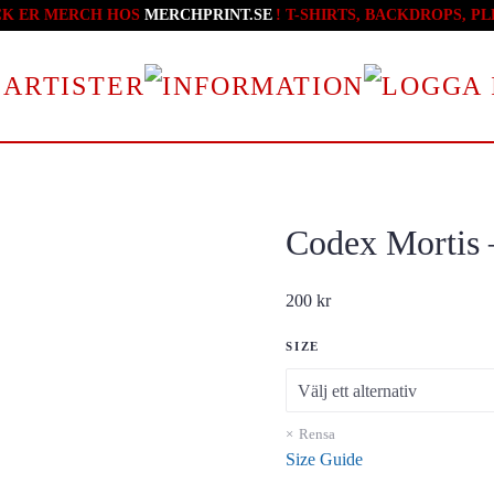
CK ER MERCH HOS
MERCHPRINT.SE
! T-SHIRTS, BACKDROPS, 
 ARTISTER
Codex Mortis 
200
kr
SIZE
Rensa
Size Guide