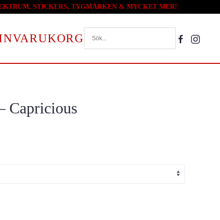
PLEKTRUM, STICKERS, TYGMÄRKEN & MYCKET MER!
VARUKORG
– Capricious