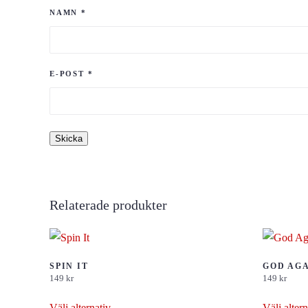
NAMN
*
E-POST
*
Relaterade produkter
SPIN IT
GOD AGA
149
kr
149
kr
Den
Välj alternativ
Välj altern