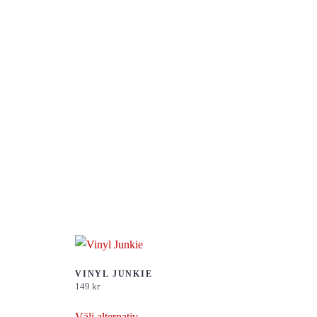
VINYL JUNKIE
149
kr
Den
Välj alternativ