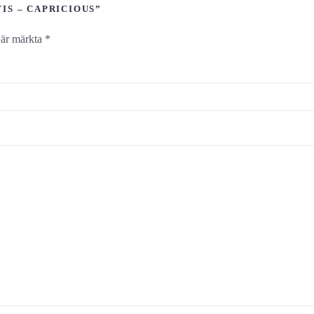
IS – CAPRICIOUS”
t är märkta
*