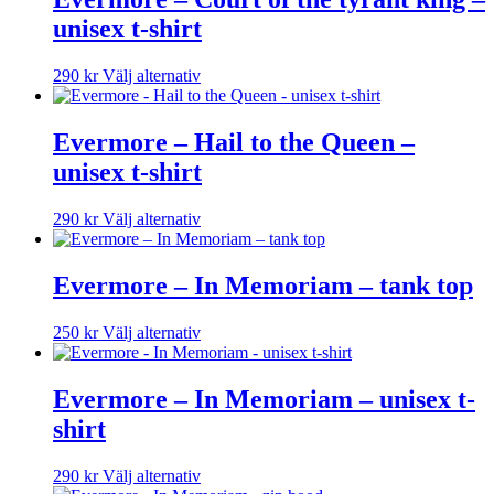
flera
väljas
unisex t-shirt
varianter.
på
De
produktsidan
olika
Den
290
kr
Välj alternativ
alternativen
här
kan
produkten
väljas
har
Evermore – Hail to the Queen –
på
flera
unisex t-shirt
produktsidan
varianter.
De
olika
Den
290
kr
Välj alternativ
alternativen
här
kan
produkten
väljas
har
Evermore – In Memoriam – tank top
på
flera
produktsidan
varianter.
Den
250
kr
Välj alternativ
De
här
olika
produkten
alternativen
har
Evermore – In Memoriam – unisex t-
kan
flera
väljas
shirt
varianter.
på
De
produktsidan
olika
Den
290
kr
Välj alternativ
alternativen