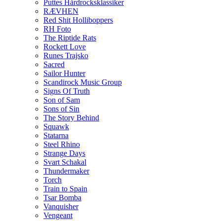
Puttes Hårdrocksklassiker
RÆVHEN
Red Shit Holliboppers
RH Foto
The Riptide Rats
Rockett Love
Runes Trajsko
Sacred
Sailor Hunter
Scandirock Music Group
Signs Of Truth
Son of Sam
Sons of Sin
The Story Behind
Squawk
Statarna
Steel Rhino
Strange Days
Svart Schakal
Thundermaker
Torch
Train to Spain
Tsar Bomba
Vanquisher
Vengeant