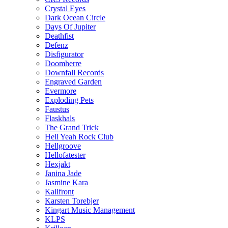
Crystal Eyes
Dark Ocean Circle
Days Of Jupiter
Deathfist
Defenz
Disfigurator
Doomherre
Downfall Records
Engraved Garden
Evermore
Exploding Pets
Faustus
Flaskhals
The Grand Trick
Hell Yeah Rock Club
Hellgroove
Hellofatester
Hexjakt
Janina Jade
Jasmine Kara
Kallfront
Karsten Torebjer
Kingart Music Management
KLPS