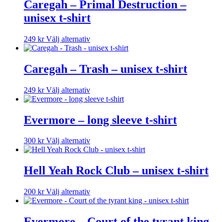
Caregah – Primal Destruction –
unisex t-shirt
Den
249
kr
Välj alternativ
här
produkten
har
Caregah – Trash – unisex t-shirt
flera
varianter.
Den
249
kr
Välj alternativ
De
här
olika
produkten
alternativen
har
Evermore – long sleeve t-shirt
kan
flera
väljas
varianter.
på
Den
300
kr
Välj alternativ
De
produktsidan
här
olika
produkten
alternativen
har
Hell Yeah Rock Club – unisex t-shirt
kan
flera
väljas
varianter.
på
Den
200
kr
Välj alternativ
De
produktsidan
här
olika
produkten
alternativen
har
Evermore – Court of the tyrant king –
kan