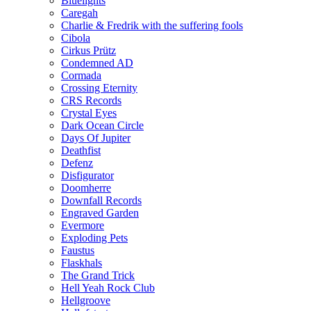
Bluelights
Caregah
Charlie & Fredrik with the suffering fools
Cibola
Cirkus Prütz
Condemned AD
Cormada
Crossing Eternity
CRS Records
Crystal Eyes
Dark Ocean Circle
Days Of Jupiter
Deathfist
Defenz
Disfigurator
Doomherre
Downfall Records
Engraved Garden
Evermore
Exploding Pets
Faustus
Flaskhals
The Grand Trick
Hell Yeah Rock Club
Hellgroove