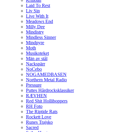
Krilloan
Laid To Rest
Liv Sin
Live With It
Meadows End
Milly Dee
Mindistry
Mindless Sinner
Mindpyre
Moth
Musikoteket
Män av stål
Nackspärr
NoCebo
NOGAMEDBASEN
Northern Metal Radio
Pressure
Puttes Hårdrocksklassiker
RÆVHEN
Red Shit Holliboppers
RH Foto
The Riptide Rats
Rockett Love
Runes Trajsko
Sacred