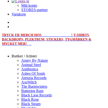
Mitt konto
STORES-partner
Varukorg
TRYCK ER MERCH HOS
MERCHPRINT.SE
! T-SHIRTS,
BACKDROPS, PLEKTRUM, STICKERS, TYGMÄRKEN &
MYCKET MER!
Butiker / Artister
Angry By Nature
Animal Steel
Antibiotica
Ashes Of Souls
Atenzia Records
AxeWitch
The Barntwisters
Battering Ram
Black Lion Records
Black Rose
Black Steam