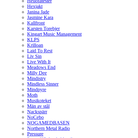
Hellofatester
Hexjakt
Janina Jade
Jasmine Kara
Kallfront
Karsten Torebjer
Kingart Music Management
KLPS
Krilloan
Laid To Rest
Liv Sin
Live With It
Meadows End
Milly Dee
Mindistry
Mindless Sinner
Mindpyre
Moth
Musikoteket
Män av stål
Nackspärr
NoCebo
NOGAMEDBASEN
Northern Metal Radio
Pressure