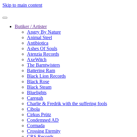
Skip to main content
Butiker / Artister
Angry By Nature
Animal Steel
Antibiotica
Ashes Of Souls
Atenzia Records
AxeWitch
The Barntwisters
Battering Ram
Black Lion Records
Black Rose
Black Steam
Bluelights
Caregah
Charlie & Fredrik with the suffering fools
Cibola
Cirkus Prütz
Condemned AD
Cormada
Crossing Eternity
CRS Records