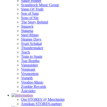
Sailor Hunter
Scandirock Music Group
Signs Of Truth
Son of Sam
Sons of Sin
The Story Behind
Squawk
Statarna
Steel Rhino
Strange Days
Svart Schakal
Thundermaker
Torch
Train to Spain
Tsar Bomba
Vanquisher
Vengeant
Vexmortem
Vometh
Voodoo-Music
Zombie Records
Åskväder
Om STORES @ Merchprint
Ansökan STORES-partner