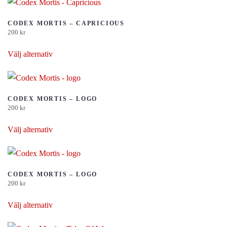
har
flera
CODEX MORTIS – CAPRICIOUS
200
kr
varianter.
Den
De
Välj alternativ
här
olika
produkten
alternativen
har
kan
flera
CODEX MORTIS – LOGO
väljas
200
kr
varianter.
på
Den
De
Välj alternativ
produktsidan
här
olika
produkten
alternativen
har
kan
flera
CODEX MORTIS – LOGO
väljas
200
kr
varianter.
på
Den
De
Välj alternativ
produktsidan
här
olika
produkten