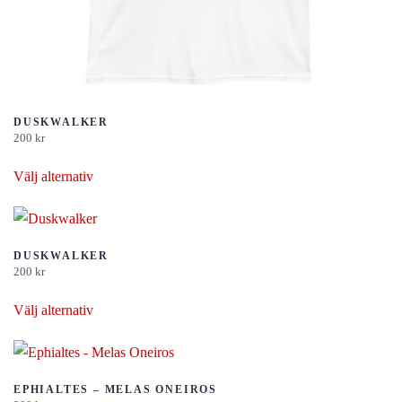
DUSKWALKER
200
kr
Den
Välj alternativ
här
produkten
har
flera
DUSKWALKER
200
kr
varianter.
Den
De
Välj alternativ
här
olika
produkten
alternativen
har
kan
flera
EPHIALTES – MELAS ONEIROS
väljas