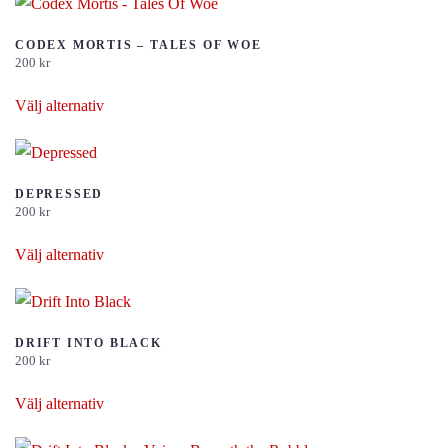
alternativen
har
kan
flera
CODEX MORTIS – TALES OF WOE
väljas
200
kr
varianter.
på
Den
De
Välj alternativ
produktsidan
här
olika
produkten
alternativen
har
kan
flera
DEPRESSED
väljas
200
kr
varianter.
på
Den
De
Välj alternativ
produktsidan
här
olika
produkten
alternativen
har
kan
flera
DRIFT INTO BLACK
väljas
200
kr
varianter.
på
Den
De
Välj alternativ
produktsidan
här
olika
produkten